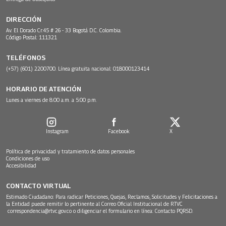
DIRECCIÓN
Av. El Dorado Cr.45 # 26 - 33 Bogotá D.C. Colombia.
Código Postal: 111321
TELÉFONOS
(+57) (601) 2200700. Línea gratuita nacional: 018000123414
HORARIO DE ATENCIÓN
Lunes a viernes de 8:00 a.m. a 5:00 p.m.
Instagram
Facebook
X
Política de privacidad y tratamiento de datos personales
Condiciones de uso
Accesibilidad
CONTACTO VIRTUAL
Estimado Ciudadano: Para radicar Peticiones, Quejas, Reclamos, Solicitudes y Felicitaciones a
la Entidad puede remitir lo pertinente al Correo Oficial Institucional de RTVC
correspondencia@rtvc.gov.co
o diligenciar el formulario en línea:
Contacto PQRSD.