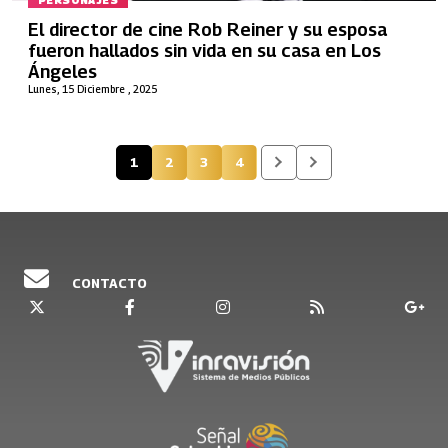
PERSONAJES
El director de cine Rob Reiner y su esposa
fueron hallados sin vida en su casa en Los
Ángeles
Lunes, 15 Diciembre , 2025
1
2
3
4
Página actual
Página
Página
Página
CONTACTO