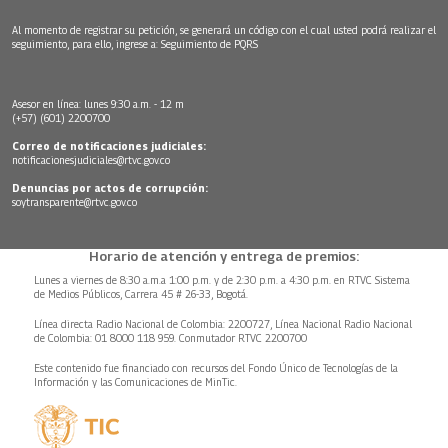
Al momento de registrar su petición, se generará un código con el cual usted podrá realizar el
seguimiento, para ello, ingrese a:
Seguimiento de PQRS
Asesor en línea: lunes 9:30 a.m. - 12 m
(+57) (601) 2200700
Correo de notificaciones judiciales:
notificacionesjudiciales@rtvc.gov.co
Denuncias por actos de corrupción:
soytransparente@rtvc.gov.co
Horario de atención y entrega de premios:
Lunes a viernes de 8:30 a.m.a 1:00 p.m. y de 2:30 p.m. a 4:30 p.m. en RTVC Sistema
de Medios Públicos, Carrera 45 # 26-33, Bogotá.
Línea directa Radio Nacional de Colombia: 2200727, Línea Nacional Radio Nacional
de Colombia: 01 8000 118 959. Conmutador RTVC 2200700
Este contenido fue financiado con recursos del Fondo Único de Tecnologías de la
Información y las Comunicaciones de MinTic.