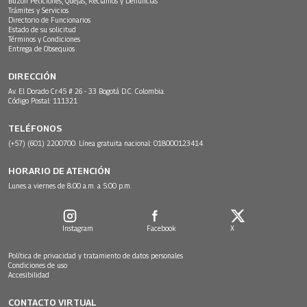
Buzón Peticiones, Quejas, Reclamos y Denuncias
Trámites y Servicios
Directorio de Funcionarios
Estado de su solicitud
Términos y Condiciones
Entrega de Obsequios
DIRECCIÓN
Av. El Dorado Cr.45 # 26 - 33 Bogotá D.C. Colombia.
Código Postal: 111321
TELÉFONOS
(+57) (601) 2200700. Línea gratuita nacional: 018000123414
HORARIO DE ATENCIÓN
Lunes a viernes de 8:00 a.m. a 5:00 p.m.
Instagram
Facebook
X
Política de privacidad y tratamiento de datos personales
Condiciones de uso
Accesibilidad
CONTACTO VIRTUAL