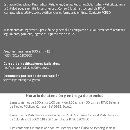
Estimado Ciudadano: Para radicar Peticiones, Quejas, Reclamos, Solicitudes y Felicitaciones a
la Entidad puede remitir lo pertinente al Correo Oficial Institucional de RTVC
correspondencia@rtvc.gov.co
o diligenciar el formulario en línea:
Contacto PQRSD.
Al momento de registrar su petición, se generará un código con el cual usted podrá realizar el
seguimiento, para ello, ingrese a:
Seguimiento de PQRS
Asesor en línea: lunes 9:30 a.m. - 12 m
(+57) (601) 2200700
Correo de notificaciones judiciales:
notificacionesjudiciales@rtvc.gov.co
Denuncias por actos de corrupción:
soytransparente@rtvc.gov.co
Horario de atención y entrega de premios:
Lunes a viernes de 8:30 a.m.a 1:00 p.m. y de 2:30 p.m. a 4:30 p.m. en RTVC Sistema
de Medios Públicos, Carrera 45 # 26-33, Bogotá.
Línea directa Radio Nacional de Colombia: 2200727, Línea Nacional Radio Nacional
de Colombia: 01 8000 118 959. Conmutador RTVC 2200700
Este contenido fue financiado con recursos del Fondo Único de Tecnologías de la