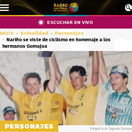
Pasar al contenido principal
ESCUCHAR EN VIVO
Inicio
Actualidad
Personajes
Nariño se viste de ciclismo en homenaje a los
hermanos Gomajoa
PERSONAJES
Fotografía de: Segundo Gomajoa