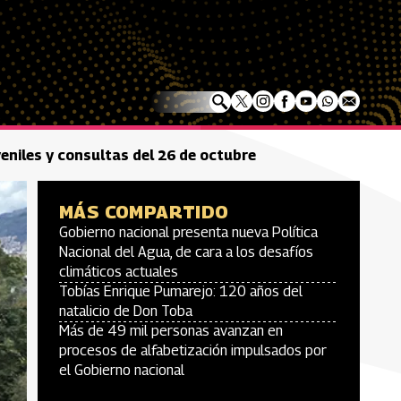
eniles y consultas del 26 de octubre
MÁS COMPARTIDO
Gobierno nacional presenta nueva Política
Nacional del Agua, de cara a los desafíos
climáticos actuales
Tobías Enrique Pumarejo: 120 años del
natalicio de Don Toba
Más de 49 mil personas avanzan en
procesos de alfabetización impulsados por
el Gobierno nacional