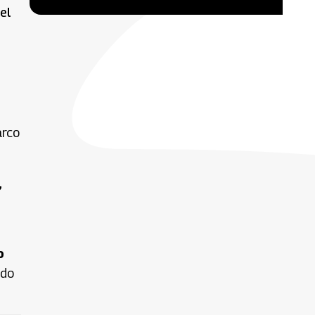
el
arco
,
o
ado