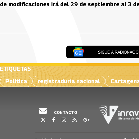
de modificaciones irá del 29 de septiembre al 3 d
Artículos Player
SIGUE A RADIONACI
ETIQUETAS
Politica
registraduría nacional
Cartagen
CONTACTO