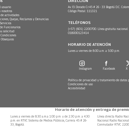
os
DIRECCIÓN
l usuario
Av. El Dorado Cr.45 # 26 - 33 Bogotá D.C. Colom
n nosotros
Código Postal: 111321
 de actividades
ciones, Quejas, Reclamos y Denuncias
TELÉFONOS
Servicios
 de Funcionarios
(+57) (601) 2200700. Línea gratuita nacional:
su solicitud
018000123414
 Condiciones
 Obsequios
HORARIO DE ATENCIÓN
Lunes a viernes de 8:00 a.m. a 5:00 p.m.
Instagram
Facebook
X
Política de privacidad y tratamiento de datos 
Condiciones de uso
Accesibilidad
Horario de atención y entrega de premio
Lunes a viernes de 8:30 a.m.a 1:00 p.m. y de 2:30 p.m. a 4:30
Línea directa Radio Nac
p.m. en RTVC Sistema de Medios Públicos, Carrera 45 # 26-
Nacional Radio Naciona
33, Bogotá.
Conmutador RTVC 220