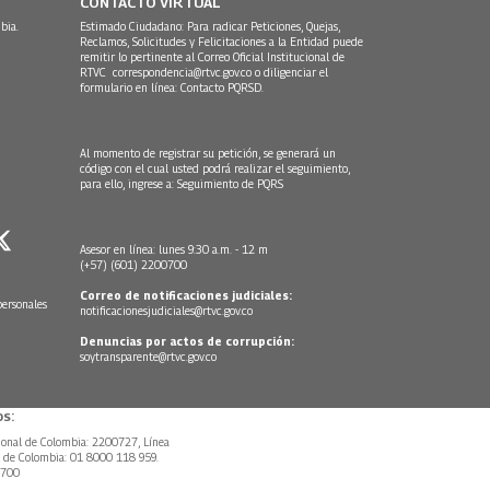
CONTACTO VIRTUAL
bia.
Estimado Ciudadano: Para radicar Peticiones, Quejas,
Reclamos, Solicitudes y Felicitaciones a la Entidad puede
remitir lo pertinente al Correo Oficial Institucional de
RTVC
correspondencia@rtvc.gov.co
o diligenciar el
formulario en línea:
Contacto PQRSD.
Al momento de registrar su petición, se generará un
código con el cual usted podrá realizar el seguimiento,
para ello, ingrese a:
Seguimiento de PQRS
Asesor en línea: lunes 9:30 a.m. - 12 m
(+57) (601) 2200700
Correo de notificaciones judiciales:
personales
notificacionesjudiciales@rtvc.gov.co
Denuncias por actos de corrupción:
soytransparente@rtvc.gov.co
s:
ional de Colombia: 2200727, Línea
l de Colombia: 01 8000 118 959.
0700