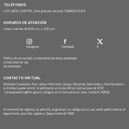
TELÉFONOS
(+57) (601) 2200700. Línea gratuita nacional: 018000123414
HORARIO DE ATENCIÓN
Lunes a viernes de 8:00 a.m. a 5:00 p.m.
Instagram
Facebook
X
Política de privacidad y tratamiento de datos personales
Condiciones de uso
Accesibilidad
CONTACTO VIRTUAL
Estimado Ciudadano: Para radicar Peticiones, Quejas, Reclamos, Solicitudes y Felicitaciones a
la Entidad puede remitir lo pertinente al Correo Oficial Institucional de RTVC
correspondencia@rtvc.gov.co
o diligenciar el formulario en línea:
Contacto PQRSD.
Al momento de registrar su petición, se generará un código con el cual usted podrá realizar el
seguimiento, para ello, ingrese a:
Seguimiento de PQRS