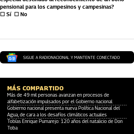
pensional para los campesinos y campesinas?
☐ Sí ☐ No
Artículos Player
SIGUE A RADIONACIONAL Y MANTENTE CONECTADO
MÁS COMPARTIDO
Más de 49 mil personas avanzan en procesos de
alfabetización impulsados por el Gobierno nacional
Gobierno nacional presenta nueva Política Nacional del
Agua, de cara a los desafíos climáticos actuales
Tobías Enrique Pumarejo: 120 años del natalicio de Don
Toba