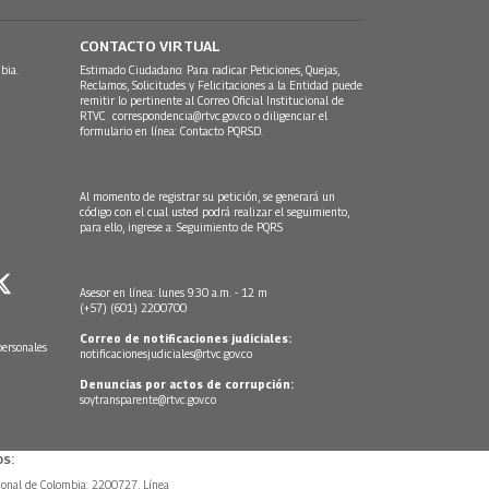
CONTACTO VIRTUAL
bia.
Estimado Ciudadano: Para radicar Peticiones, Quejas,
Reclamos, Solicitudes y Felicitaciones a la Entidad puede
remitir lo pertinente al Correo Oficial Institucional de
RTVC
correspondencia@rtvc.gov.co
o diligenciar el
formulario en línea:
Contacto PQRSD.
Al momento de registrar su petición, se generará un
código con el cual usted podrá realizar el seguimiento,
para ello, ingrese a:
Seguimiento de PQRS
Asesor en línea: lunes 9:30 a.m. - 12 m
(+57) (601) 2200700
Correo de notificaciones judiciales:
personales
notificacionesjudiciales@rtvc.gov.co
Denuncias por actos de corrupción:
soytransparente@rtvc.gov.co
s:
ional de Colombia: 2200727, Línea