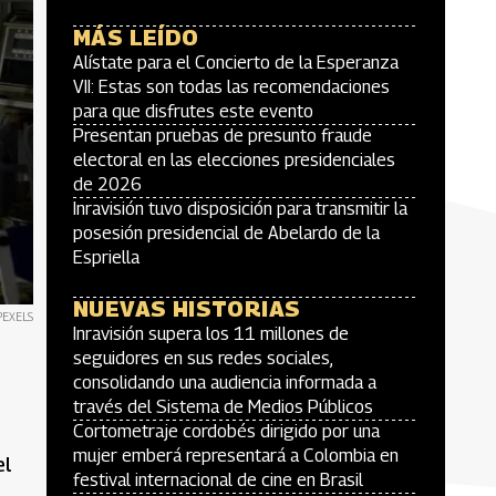
MÁS LEÍDO
Alístate para el Concierto de la Esperanza
VII: Estas son todas las recomendaciones
para que disfrutes este evento
Presentan pruebas de presunto fraude
electoral en las elecciones presidenciales
de 2026
Inravisión tuvo disposición para transmitir la
posesión presidencial de Abelardo de la
Espriella
NUEVAS HISTORIAS
PEXELS
Inravisión supera los 11 millones de
seguidores en sus redes sociales,
consolidando una audiencia informada a
través del Sistema de Medios Públicos
Cortometraje cordobés dirigido por una
mujer emberá representará a Colombia en
el
festival internacional de cine en Brasil