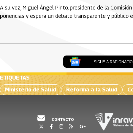
A su vez, Miguel Ángel Pinto, presidente de la Comisió
ponencias y espera un debate transparente y público e
Artículos Player
SIGUE A RADIONACI
ETIQUETAS
Ministerio de Salud
Reforma a la Salud
C
CONTACTO