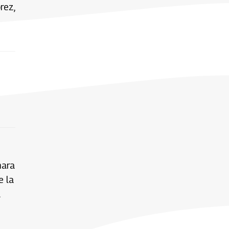
rez,
mara
e la
a