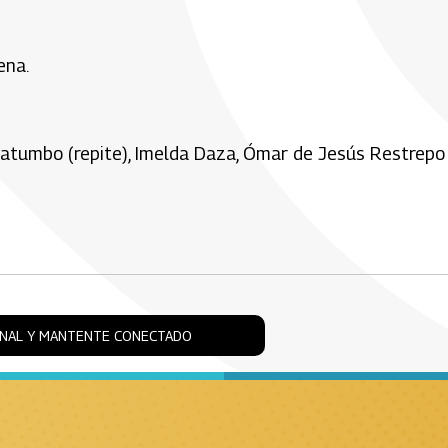
ena.
Catatumbo (repite), Imelda Daza, Ómar de Jesús Restrepo
ONAL Y MANTENTE CONECTADO