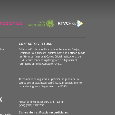
CONTACTO VIRTUAL
bia.
Estimado Ciudadano: Para radicar Peticiones, Quejas,
Reclamos, Solicitudes y Felicitaciones a la Entidad puede
remitir lo pertinente al Correo Oficial Institucional de
RTVC
correspondencia@rtvc.gov.co
o diligenciar el
formulario en línea:
Contacto PQRSD.
Al momento de registrar su petición, se generará un
código con el cual usted podrá realizar el seguimiento,
para ello, ingrese a:
Seguimiento de PQRS
Asesor en línea: lunes 9:30 a.m. - 12 m
(+57) (601) 2200700
Correo de notificaciones judiciales:
personales