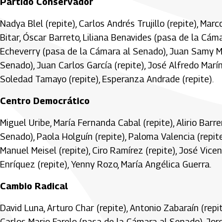
Partido Conservador
Nadya Blel (repite), Carlos Andrés Trujillo (repite), Mar
Bitar, Óscar Barreto, Liliana Benavides (pasa de la Cáma
Echeverry (pasa de la Cámara al Senado), Juan Samy M
Senado), Juan Carlos García (repite), José Alfredo Marí
Soledad Tamayo (repite), Esperanza Andrade (repite).
Centro Democrático
Miguel Uribe, María Fernanda Cabal (repite), Alirio Bar
Senado), Paola Holguín (repite), Paloma Valencia (repit
Manuel Meisel (repite), Ciro Ramírez (repite), José Vic
Enríquez (repite), Yenny Rozo, María Angélica Guerra.
Cambio Radical
David Luna, Arturo Char (repite), Antonio Zabaraín (repi
Carlos Mario Farelo (pasa de la Cámara al Senado), Jo