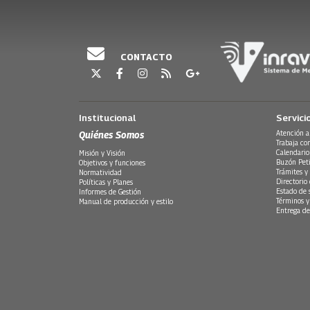
CONTACTO
Institucional
Servici
Quiénes Somos
Atención a
Trabaja co
Calendario
Misión y Visión
Buzón Peti
Objetivos y funciones
Trámites y 
Normatividad
Directorio
Políticas y Planes
Estado de 
Informes de Gestión
Términos y
Manual de producción y estilo
Entrega de