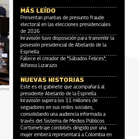
MÁS LEÍDO
Presentan pruebas de presunto fraude
electoral en las elecciones presidenciales
de 2026
Inravisión tuvo disposición para transmitir la
posesión presidencial de Abelardo de la
Espriella
Fallece el creador de "Sábados Felices",
Alfonso Lizarazo
NUEVAS HISTORIAS
Este es el gabinete que acompañará al
lprensa
presidente Abelardo de la Espriella
Inravisión supera los 11 millones de
seguidores en sus redes sociales,
consolidando una audiencia informada a
través del Sistema de Medios Públicos
Cortometraje cordobés dirigido por una
mujer emberá representará a Colombia en