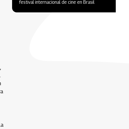
festival internacional de cine en Brasil
,
l
n
ra
la