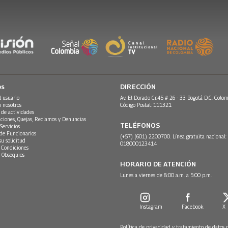
os
DIRECCIÓN
l usuario
Av. El Dorado Cr.45 # 26 - 33 Bogotá D.C. Colom
n nosotros
Código Postal: 111321
 de actividades
ciones, Quejas, Reclamos y Denuncias
TELÉFONOS
Servicios
 de Funcionarios
(+57) (601) 2200700. Línea gratuita nacional:
su solicitud
018000123414
 Condiciones
 Obsequios
HORARIO DE ATENCIÓN
Lunes a viernes de 8:00 a.m. a 5:00 p.m.
Instagram
Facebook
X
Política de privacidad y tratamiento de datos 