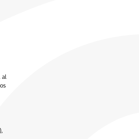
 al
los
,