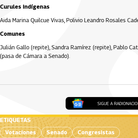
Curules indígenas
Aida Marina Quilcue Vivas, Polivio Leandro Rosales Cad
Comunes
Julián Gallo (repite), Sandra Ramírez (repite), Pablo 
(pasa de Cámara a Senado).
Artículos Player
SIGUE A RADIONACI
ETIQUETAS
Votaciones
Senado
Congresistas