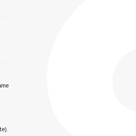
Name
te).