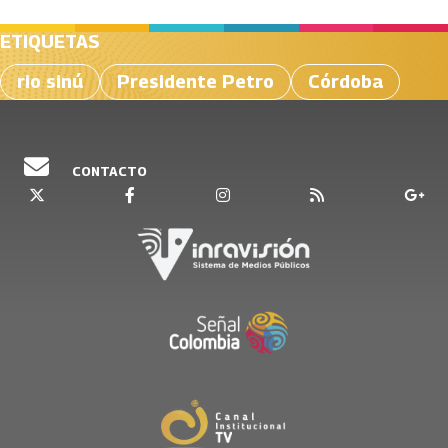
ETIQUETAS
rio sinú
Presidente Petro
Córdoba
CONTACTO