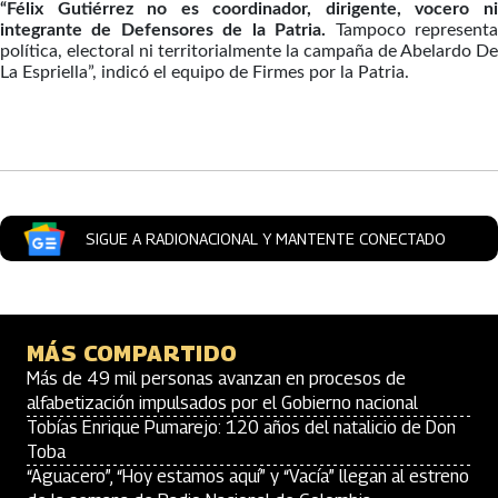
“Félix Gutiérrez no es coordinador, dirigente, vocero ni
integrante de Defensores de la Patria.
Tampoco represent
política, electoral ni territorialmente la campaña de Abelardo De
La Espriella”, indicó el equipo de Firmes por la Patria.
Artículos Player
SIGUE A RADIONACIONAL Y MANTENTE CONECTADO
MÁS COMPARTIDO
Más de 49 mil personas avanzan en procesos de
alfabetización impulsados por el Gobierno nacional
Tobías Enrique Pumarejo: 120 años del natalicio de Don
Toba
“Aguacero”, “Hoy estamos aquí” y “Vacía” llegan al estreno