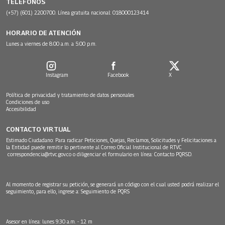
TELÉFONOS
(+57) (601) 2200700. Línea gratuita nacional: 018000123414
HORARIO DE ATENCIÓN
Lunes a viernes de 8:00 a.m. a 5:00 p.m.
Instagram
Facebook
X
Política de privacidad y tratamiento de datos personales
Condiciones de uso
Accesibilidad
CONTACTO VIRTUAL
Estimado Ciudadano: Para radicar Peticiones, Quejas, Reclamos, Solicitudes y Felicitaciones a
la Entidad puede remitir lo pertinente al Correo Oficial Institucional de RTVC
correspondencia@rtvc.gov.co
o diligenciar el formulario en línea:
Contacto PQRSD.
Al momento de registrar su petición, se generará un código con el cual usted podrá realizar el
seguimiento, para ello, ingrese a:
Seguimiento de PQRS
Asesor en línea: lunes 9:30 a.m. - 12 m