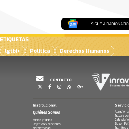
SIGUE A RADIONACI
ETIQUETAS
lgtbi+
Politica
Derechos Humanos
CONTACTO
Institucional
Servici
Quiénes Somos
Atención a
Trabaja co
Calendario
Misión y Visión
Buzón Peti
Objetivos y funciones
Trámites y 
Normatividad