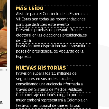
MÁS LEÍDO
Alístate para el Concierto de la Esperanza
VII: Estas son todas las recomendaciones
para que disfrutes este evento
Presentan pruebas de presunto fraude
electoral en las elecciones presidenciales
de 2026
Inravisión tuvo disposición para transmitir la
posesión presidencial de Abelardo de la
Espriella
NUEVAS HISTORIAS
Rights
Inravisión supera los 11 millones de
seguidores en sus redes sociales,
consolidando una audiencia informada a
través del Sistema de Medios Públicos
Cortometraje cordobés dirigido por una
mujer emberá representará a Colombia en
la
festival internacional de cine en Brasil