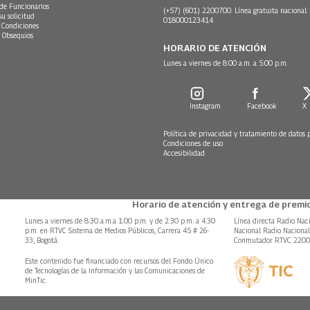
 de Funcionarios
(+57) (601) 2200700. Línea gratuita nacional:
su solicitud
018000123414
 Condiciones
 Obsequios
HORARIO DE ATENCIÓN
Lunes a viernes de 8:00 a.m. a 5:00 p.m.
Instagram
Facebook
X
Política de privacidad y tratamiento de datos 
Condiciones de uso
Accesibilidad
Horario de atención y entrega de premio
Lunes a viernes de 8:30 a.m.a 1:00 p.m. y de 2:30 p.m. a 4:30
Línea directa Radio Nac
p.m. en RTVC Sistema de Medios Públicos, Carrera 45 # 26-
Nacional Radio Naciona
33, Bogotá.
Conmutador RTVC 220
Este contenido fue financiado con recursos del Fondo Único
de Tecnologías de la Información y las Comunicaciones de
MinTic.