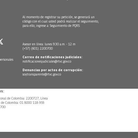
Al momento de registrar su petición, se generará un
código con el cual usted podrá realizar el seguimiento,
para ello, ingrese a:
Seguimiento de PQRS
Asesor en línea: lunes 9:30 a.m. - 12 m
(+57) (601) 2200700
Correo de notificaciones judiciales:
personales
notificacionesjudiciales@rtvc.gov.co
Denuncias por actos de corrupción:
soytransparente@rtvc.gov.co
s:
ional de Colombia: 2200727, Línea
l de Colombia: 01 8000 118 959.
0700