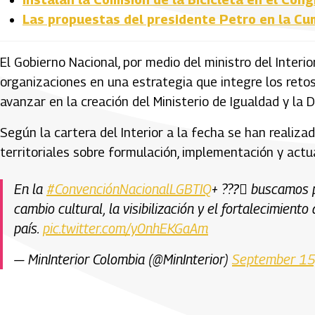
Las propuestas del presidente Petro en la Cu
El Gobierno Nacional, por medio del ministro del Interi
organizaciones en una estrategia que integre los retos y
avanzar en la creación del Ministerio de Igualdad y la 
Según la cartera del Interior a la fecha se han realiz
territoriales sobre formulación, implementación y actu
En la
#ConvenciónNacionalLGBTIQ
+ ?️‍??️‍⚧️ buscam
cambio cultural, la visibilización y el fortalecimient
país.
pic.twitter.com/y0nhEKGaAm
— MinInterior Colombia (@MinInterior)
September 15
Artículos Player