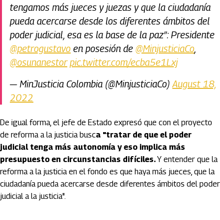
tengamos más jueces y juezas y que la ciudadanía
pueda acercarse desde los diferentes ámbitos del
poder judicial, esa es la base de la paz”: Presidente
@petrogustavo
en posesión de
@MinjusticiaCo
,
@osunanestor
pic.twitter.com/ecba5e1Lxj
— MinJusticia Colombia (@MinjusticiaCo)
August 18,
2022
De igual forma, el jefe de Estado expresó que con el proyecto
de reforma a la justicia busc
a "tratar de que el poder
judicial tenga más autonomía y eso implica más
presupuesto en circunstancias difíciles.
Y entender que la
reforma a la justicia en el fondo es que haya más jueces, que la
ciudadanía pueda acercarse desde diferentes ámbitos del poder
judicial a la justicia".
Artículos Player