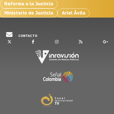
Reforma a la Justicia
Ministerio de Justicia
Ariel Ãvila
CONTACTO