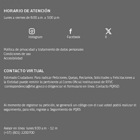
HORARIO DE ATENCIÓN
Lunes a viernes de 8:00 a.m. a 5:00 p.m.
Instagram
Facebook
X
Política de privacidad y tratamiento de datos personales
Condiciones de uso
Accesibilidad
CONTACTO VIRTUAL
Estimado Ciudadano: Para radicar Peticiones, Quejas, Reclamos, Solicitudes y Felicitaciones a
la Entidad puede remitir lo pertinente al Correo Oficial Institucional de RTVC
correspondencia@rtvc.gov.co
o diligenciar el formulario en línea:
Contacto PQRSD.
Al momento de registrar su petición, se generará un código con el cual usted podrá realizar el
seguimiento, para ello, ingrese a:
Seguimiento de PQRS
Asesor en línea: lunes 9:30 a.m. - 12 m
(+57) (601) 2200700