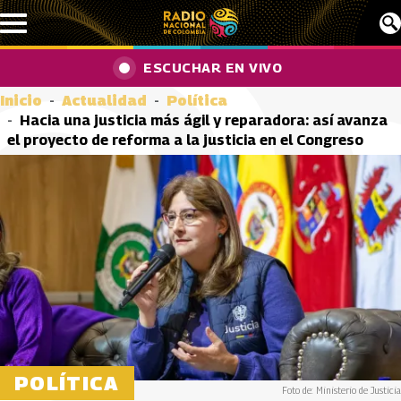
Pasar al contenido principal
ESCUCHAR EN VIVO
Inicio
Actualidad
Política
Hacia una justicia más ágil y reparadora: así avanza
el proyecto de reforma a la justicia en el Congreso
POLÍTICA
Foto de: Ministerio de Justicia