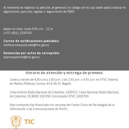
Al momento de registrar su petición, se generará un código con el cual usted podrá realizar el
seguimiento, para ello, ingrese a:
Seguimiento de PQRS
Asesor en línea: lunes 9:30 a.m. - 12 m
(+57) (601) 2200700
Correo de notificaciones judiciales:
notificacionesjudiciales@rtvc.gov.co
Denuncias por actos de corrupción:
soytransparente@rtvc.gov.co
Horario de atención y entrega de premios:
Lunes a viernes de 8:30 a.m.a 1:00 p.m. y de 2:30 p.m. a 4:30 p.m. en RTVC Sistema
de Medios Públicos, Carrera 45 # 26-33, Bogotá.
Línea directa Radio Nacional de Colombia: 2200727, Línea Nacional Radio Nacional
de Colombia: 01 8000 118 959. Conmutador RTVC 2200700
Este contenido fue financiado con recursos del Fondo Único de Tecnologías de la
Información y las Comunicaciones de MinTic.