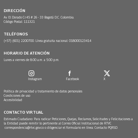
DIRECCIÓN
Av. El Dorado Cr.45 # 26 - 33 Bogotá D.C. Colombia.
Código Postal: 111321
TELÉFONOS
(+57) (601) 2200700. Línea gratuita nacional: 018000123414
HORARIO DE ATENCIÓN
Lunes a viernes de 8:00 a.m. a 5:00 p.m.
Instagram
Facebook
X
Política de privacidad y tratamiento de datos personales
Condiciones de uso
Accesibilidad
CONTACTO VIRTUAL
Estimado Ciudadano: Para radicar Peticiones, Quejas, Reclamos, Solicitudes y Felicitaciones a
la Entidad puede remitir lo pertinente al Correo Oficial Institucional de RTVC
correspondencia@rtvc.gov.co
o diligenciar el formulario en línea:
Contacto PQRSD.