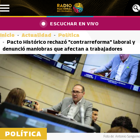
Pasar al contenido principal
ESCUCHAR EN VIVO
Inicio
Actualidad
Política
Pacto Histórico rechazó "contrarreforma" laboral y
denunció maniobras que afectan a trabajadores
POLÍTICA
Foto de: Antonio Sanguino