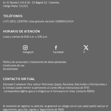
Av. El Dorado Cr.45 # 26 - 33 Bogotá D.C. Colombia.
Código Postal: 111321
TELÉFONOS
(+57) (601) 2200700. Línea gratuita nacional: 018000123414
HORARIO DE ATENCIÓN
Lunes a viernes de 8:00 a.m. a 5:00 p.m.
Instagram
Facebook
X
Política de privacidad y tratamiento de datos personales
Condiciones de uso
Accesibilidad
CONTACTO VIRTUAL
Estimado Ciudadano: Para radicar Peticiones, Quejas, Reclamos, Solicitudes y Felicitaciones a
la Entidad puede remitir lo pertinente al Correo Oficial Institucional de RTVC
correspondencia@rtvc.gov.co
o diligenciar el formulario en línea:
Contacto PQRSD.
Al momento de registrar su petición, se generará un código con el cual usted podrá realizar el
seguimiento, para ello, ingrese a:
Seguimiento de PQRS