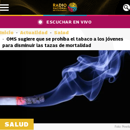
Pasar al contenido principal
ESCUCHAR EN VIVO
Inicio
Actualidad
Salud
OMS sugiere que se prohíba el tabaco a los jóvenes
para disminuir las tazas de mortalidad
SALUD
Foto: Pexels