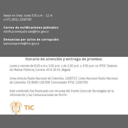
Asesor en línea: lunes 9:30 a.m. - 12 m
(+57) (601) 2200700
Correo de notificaciones judiciales:
notificacionesjudiciales@rtvc.gov.co
Denuncias por actos de corrupción:
soytransparente@rtvc.gov.co
Horario de atención y entrega de premios:
Lunes a viernes de 8:30 a.m.a 1:00 p.m. y de 2:30 p.m. a 4:30 p.m. en RTVC Sistema
de Medios Públicos, Carrera 45 # 26-33, Bogotá.
Línea directa Radio Nacional de Colombia: 2200727, Línea Nacional Radio Nacional
de Colombia: 01 8000 118 959. Conmutador RTVC 2200700
Este contenido fue financiado con recursos del Fondo Único de Tecnologías de la
Información y las Comunicaciones de MinTic.