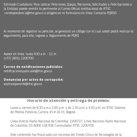
Estimado Ciudadano: Para radicar Peticiones, Quejas, Reclamos, Solicitudes y Felicitaciones a
la Entidad puede remitir lo pertinente al Correo Oficial Institucional de RTVC
correspondencia@rtvc.gov.co
o diligenciar el formulario en línea:
Contacto PQRSD.
Al momento de registrar su petición, se generará un código con el cual usted podrá realizar el
seguimiento, para ello, ingrese a:
Seguimiento de PQRS
Asesor en línea: lunes 9:30 a.m. - 12 m
(+57) (601) 2200700
Correo de notificaciones judiciales:
notificacionesjudiciales@rtvc.gov.co
Denuncias por actos de corrupción:
soytransparente@rtvc.gov.co
Horario de atención y entrega de premios:
Lunes a viernes de 8:30 a.m.a 1:00 p.m. y de 2:30 p.m. a 4:30 p.m. en RTVC Sistema
de Medios Públicos, Carrera 45 # 26-33, Bogotá.
Línea directa Radio Nacional de Colombia: 2200727, Línea Nacional Radio Nacional
de Colombia: 01 8000 118 959. Conmutador RTVC 2200700
Este contenido fue financiado con recursos del Fondo Único de Tecnologías de la