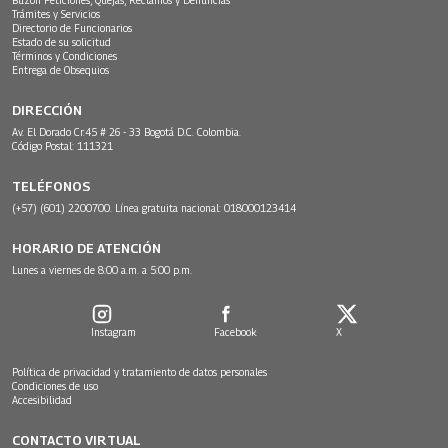
Trámites y Servicios
Directorio de Funcionarios
Estado de su solicitud
Términos y Condiciones
Entrega de Obsequios
DIRECCIÓN
Av. El Dorado Cr.45 # 26 - 33 Bogotá D.C. Colombia.
Código Postal: 111321
TELÉFONOS
(+57) (601) 2200700. Línea gratuita nacional: 018000123414
HORARIO DE ATENCIÓN
Lunes a viernes de 8:00 a.m. a 5:00 p.m.
Instagram
Facebook
X
Política de privacidad y tratamiento de datos personales
Condiciones de uso
Accesibilidad
CONTACTO VIRTUAL