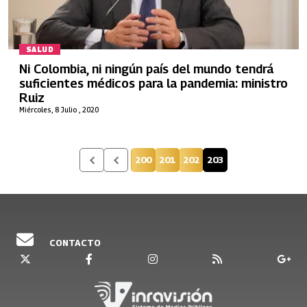
SALUD
Ni Colombia, ni ningún país del mundo tendrá
suficientes médicos para la pandemia: ministro
Ruiz
Miércoles, 8 Julio , 2020
200
201
202
203
Página
Página
Página
Página actual
CONTACTO