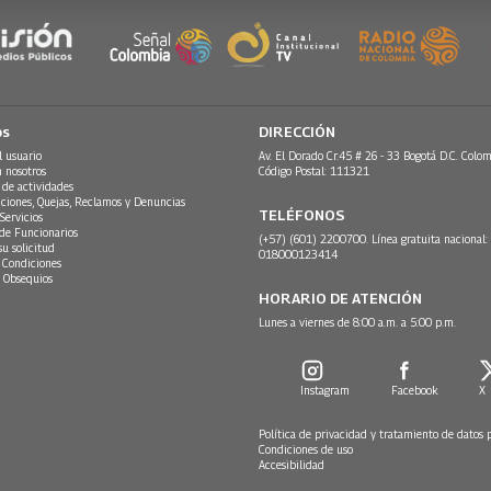
os
DIRECCIÓN
l usuario
Av. El Dorado Cr.45 # 26 - 33 Bogotá D.C. Colom
n nosotros
Código Postal: 111321
 de actividades
ciones, Quejas, Reclamos y Denuncias
TELÉFONOS
Servicios
 de Funcionarios
(+57) (601) 2200700. Línea gratuita nacional:
su solicitud
018000123414
 Condiciones
 Obsequios
HORARIO DE ATENCIÓN
Lunes a viernes de 8:00 a.m. a 5:00 p.m.
Instagram
Facebook
X
Política de privacidad y tratamiento de datos 
Condiciones de uso
Accesibilidad