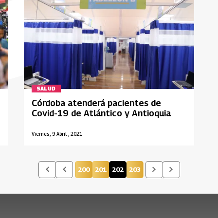
SALUD
Córdoba atenderá pacientes de
Covid-19 de Atlántico y Antioquia
Viernes, 9 Abril , 2021
200
201
202
203
Página
Página
Página actual
Página