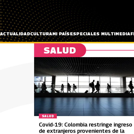
Pasar al contenido principal
ACTUALIDAD
CULTURA
MI PAÍS
ESPECIALES MULTIMEDIA
F
SALUD
SALUD
Covid-19: Colombia restringe ingreso
de extranjeros provenientes de la