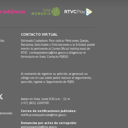
CONTACTO VIRTUAL
bia.
Estimado Ciudadano: Para radicar Peticiones, Quejas,
Reclamos, Solicitudes y Felicitaciones a la Entidad puede
remitir lo pertinente al Correo Oficial Institucional de
RTVC
correspondencia@rtvc.gov.co
o diligenciar el
formulario en línea:
Contacto PQRSD.
Al momento de registrar su petición, se generará un
código con el cual usted podrá realizar el seguimiento,
para ello, ingrese a:
Seguimiento de PQRS
Asesor en línea: lunes 9:30 a.m. - 12 m
(+57) (601) 2200700
Correo de notificaciones judiciales:
personales
notificacionesjudiciales@rtvc.gov.co
Denuncias por actos de corrupción:
soytransparente@rtvc.gov.co