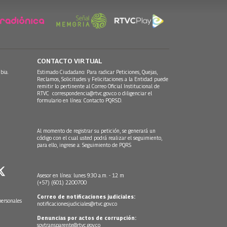
CONTACTO VIRTUAL
bia.
Estimado Ciudadano: Para radicar Peticiones, Quejas,
Reclamos, Solicitudes y Felicitaciones a la Entidad puede
remitir lo pertinente al Correo Oficial Institucional de
RTVC
correspondencia@rtvc.gov.co
o diligenciar el
formulario en línea:
Contacto PQRSD.
Al momento de registrar su petición, se generará un
código con el cual usted podrá realizar el seguimiento,
para ello, ingrese a:
Seguimiento de PQRS
Asesor en línea: lunes 9:30 a.m. - 12 m
(+57) (601) 2200700
Correo de notificaciones judiciales:
personales
notificacionesjudiciales@rtvc.gov.co
Denuncias por actos de corrupción:
soytransparente@rtvc.gov.co