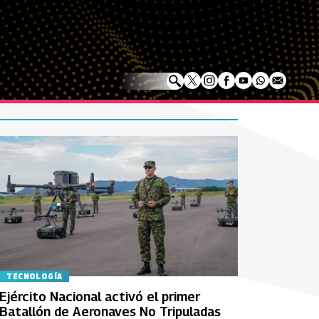
TECNOLOGÍA
Ejército Nacional activó el primer
Batallón de Aeronaves No Tripuladas