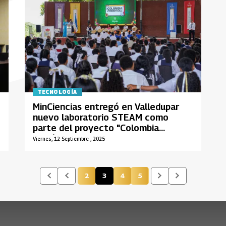
TECNOLOGÍA
MinCiencias entregó en Valledupar
nuevo laboratorio STEAM como
parte del proyecto "Colombia
Robótica"
Viernes, 12 Septiembre , 2025
2
3
4
5
Página
Página actual
Página
Página