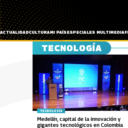
Pasar al contenido principal
ACTUALIDAD
CULTURA
MI PAÍS
ESPECIALES MULTIMEDIA
F
TECNOLOGÍA
TECNOLOGÍA
Medellín, capital de la innovación y
gigantes tecnológicos en Colombia