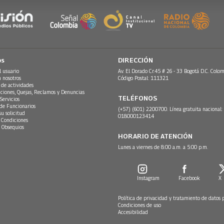
os
DIRECCIÓN
l usuario
Av. El Dorado Cr.45 # 26 - 33 Bogotá D.C. Colom
n nosotros
Código Postal: 111321
 de actividades
ciones, Quejas, Reclamos y Denuncias
TELÉFONOS
Servicios
 de Funcionarios
(+57) (601) 2200700. Línea gratuita nacional:
su solicitud
018000123414
 Condiciones
 Obsequios
HORARIO DE ATENCIÓN
Lunes a viernes de 8:00 a.m. a 5:00 p.m.
Instagram
Facebook
X
Política de privacidad y tratamiento de datos 
Condiciones de uso
Accesibilidad