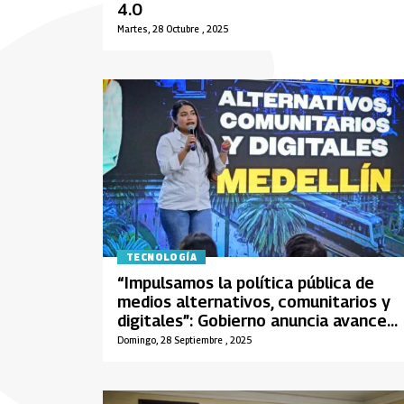
4.0
Martes, 28 Octubre , 2025
TECNOLOGÍA
“Impulsamos la política pública de
medios alternativos, comunitarios y
digitales”: Gobierno anuncia avances
para garantizar acceso justo a la
Domingo, 28 Septiembre , 2025
pauta publicitaria