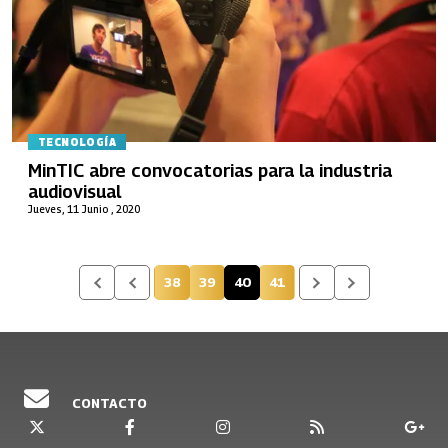
TECNOLOGÍA
MinTIC abre convocatorias para la industria
audiovisual
Jueves, 11 Junio , 2020
38
39
40
41
Página
Página
Página actual
Página
CONTACTO