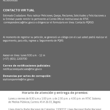
Accesibilidad
CONTACTO VIRTUAL
Estimado Ciudadano: Para radicar Peticiones, Quejas, Reclamos, Solicitudes y Felicitaciones a
la Entidad puede remitir lo pertinente al Correo Oficial Institucional de RTVC
correspondencia@rtvc.gov.co
o diligenciar el formulario en línea:
Contacto PQRSD.
Al momento de registrar su petición, se generará un código con el cual usted podrá realizar el
seguimiento, para ello, ingrese a:
Seguimiento de PQRS
Asesor en línea: lunes 9:30 a.m. - 12 m
(+57) (601) 2200700
Correo de notificaciones judiciales:
notificacionesjudiciales@rtvc.gov.co
Denuncias por actos de corrupción:
soytransparente@rtvc.gov.co
Horario de atención y entrega de premios:
Lunes a viernes de 8:30 a.m.a 1:00 p.m. y de 2:30 p.m. a 4:30 p.m. en RTVC Sistema
de Medios Públicos, Carrera 45 # 26-33, Bogotá.
Línea directa Radio Nacional de Colombia: 2200727, Línea Nacional Radio Nacional