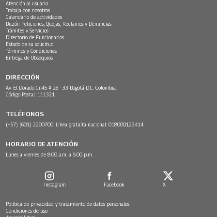
Atención al usuario
Trabaja con nosotros
Calendario de actividades
Buzón Peticiones, Quejas, Reclamos y Denuncias
Trámites y Servicios
Directorio de Funcionarios
Estado de su solicitud
Términos y Condiciones
Entrega de Obsequios
DIRECCIÓN
Av. El Dorado Cr.45 # 26 - 33 Bogotá D.C. Colombia.
Código Postal: 111321
TELÉFONOS
(+57) (601) 2200700. Línea gratuita nacional: 018000123414
HORARIO DE ATENCIÓN
Lunes a viernes de 8:00 a.m. a 5:00 p.m.
Instagram
Facebook
X
Política de privacidad y tratamiento de datos personales
Condiciones de uso