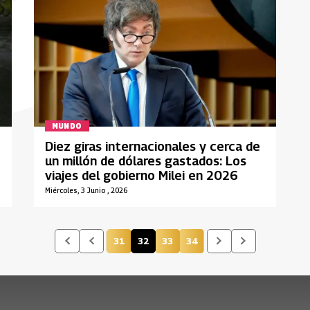
MUNDO
Diez giras internacionales y cerca de
un millón de dólares gastados: Los
viajes del gobierno Milei en 2026
Miércoles, 3 Junio , 2026
31
32
33
34
Página
Página actual
Página
Página