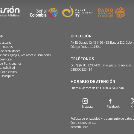
os
DIRECCIÓN
l usuario
Av. El Dorado Cr.45 # 26 - 33 Bogotá D.C. Colom
n nosotros
Código Postal: 111321
 de actividades
ciones, Quejas, Reclamos y Denuncias
TELÉFONOS
Servicios
 de Funcionarios
(+57) (601) 2200700. Línea gratuita nacional:
su solicitud
018000123414
 Condiciones
 Obsequios
HORARIO DE ATENCIÓN
Lunes a viernes de 8:00 a.m. a 5:00 p.m.
Instagram
Facebook
X
Política de privacidad y tratamiento de datos 
Condiciones de uso
Accesibilidad