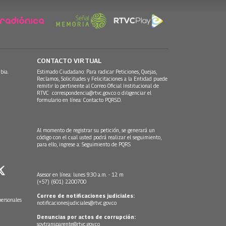
CONTACTO VIRTUAL
bia.
Estimado Ciudadano: Para radicar Peticiones, Quejas,
Reclamos, Solicitudes y Felicitaciones a la Entidad puede
remitir lo pertinente al Correo Oficial Institucional de
RTVC
correspondencia@rtvc.gov.co
o diligenciar el
formulario en línea:
Contacto PQRSD.
Al momento de registrar su petición, se generará un
código con el cual usted podrá realizar el seguimiento,
para ello, ingrese a:
Seguimiento de PQRS
Asesor en línea: lunes 9:30 a.m. - 12 m
(+57) (601) 2200700
Correo de notificaciones judiciales:
personales
notificacionesjudiciales@rtvc.gov.co
Denuncias por actos de corrupción:
soytransparente@rtvc.gov.co