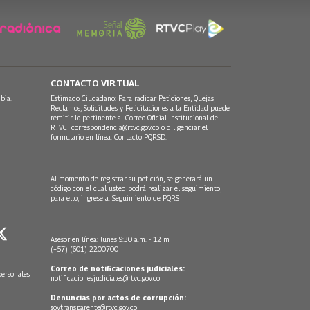
CONTACTO VIRTUAL
bia.
Estimado Ciudadano: Para radicar Peticiones, Quejas,
Reclamos, Solicitudes y Felicitaciones a la Entidad puede
remitir lo pertinente al Correo Oficial Institucional de
RTVC
correspondencia@rtvc.gov.co
o diligenciar el
formulario en línea:
Contacto PQRSD.
Al momento de registrar su petición, se generará un
código con el cual usted podrá realizar el seguimiento,
para ello, ingrese a:
Seguimiento de PQRS
Asesor en línea: lunes 9:30 a.m. - 12 m
(+57) (601) 2200700
Correo de notificaciones judiciales:
personales
notificacionesjudiciales@rtvc.gov.co
Denuncias por actos de corrupción:
soytransparente@rtvc.gov.co