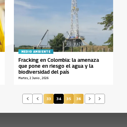
MEDIO AMBIENTE
Fracking en Colombia: la amenaza
que pone en riesgo el agua y la
biodiversidad del país
Martes, 2 Junio , 2026
33
34
35
36
Página
Página actual
Página
Página