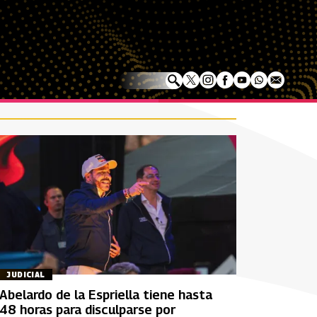
JUDICIAL
Abelardo de la Espriella tiene hasta
48 horas para disculparse por