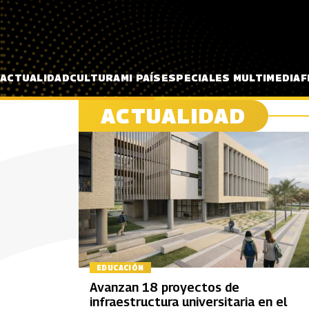
Pasar al contenido principal
ACTUALIDAD
CULTURA
MI PAÍS
ESPECIALES MULTIMEDIA
F
ACTUALIDAD
EDUCACIÓN
Avanzan 18 proyectos de
infraestructura universitaria en el