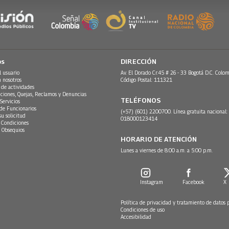
os
DIRECCIÓN
l usuario
Av. El Dorado Cr.45 # 26 - 33 Bogotá D.C. Colom
n nosotros
Código Postal: 111321
 de actividades
ciones, Quejas, Reclamos y Denuncias
TELÉFONOS
Servicios
 de Funcionarios
(+57) (601) 2200700. Línea gratuita nacional:
su solicitud
018000123414
 Condiciones
 Obsequios
HORARIO DE ATENCIÓN
Lunes a viernes de 8:00 a.m. a 5:00 p.m.
Instagram
Facebook
X
Política de privacidad y tratamiento de datos 
Condiciones de uso
Accesibilidad