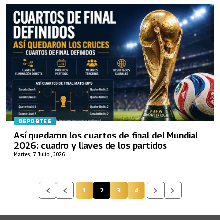
DEPORTES
Así quedaron los cuartos de final del Mundial
2026: cuadro y llaves de los partidos
Martes, 7 Julio , 2026
1
2
3
4
Página
Página actual
Página
Página