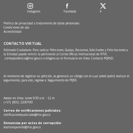
Instagram
Facebook
X
Política de privacidad y tratamiento de datos personales
Condiciones de uso
Accesibilidad
CONTACTO VIRTUAL
Estimado Ciudadano: Para radicar Peticiones, Quejas, Reclamos, Solicitudes y Felicitaciones a
la Entidad puede remitir lo pertinente al Correo Oficial Institucional de RTVC
correspondencia@rtvc.gov.co
o diligenciar el formulario en línea:
Contacto PQRSD.
Al momento de registrar su petición, se generará un código con el cual usted podrá realizar el
seguimiento, para ello, ingrese a:
Seguimiento de PQRS
Asesor en línea: lunes 9:30 a.m. - 12 m
(+57) (601) 2200700
Correo de notificaciones judiciales:
notificacionesjudiciales@rtvc.gov.co
Denuncias por actos de corrupción:
soytransparente@rtvc.gov.co