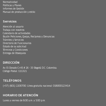
Normatividad
Políticas y Planes
Informes de Gestión
Manual de producción y estilo
Servicios
Atención al usuario
Trabaja con nosotros
Calendario de actividades
Buzón Peticiones, Quejas, Reclamos y Denuncias
Trámites y Servicios
Directorio de Funcionarios
Estado de su solicitud
Términos y Condiciones
Entrega de Obsequios
DIRECCIÓN
Av. El Dorado Cr.45 # 26 - 33 Bogotá D.C. Colombia.
Código Postal: 111321
TELÉFONOS
(+57) (601) 2200700. Línea gratuita nacional: 018000123414
HORARIO DE ATENCIÓN
Lunes a viernes de 8:00 a.m. a 5:00 p.m.