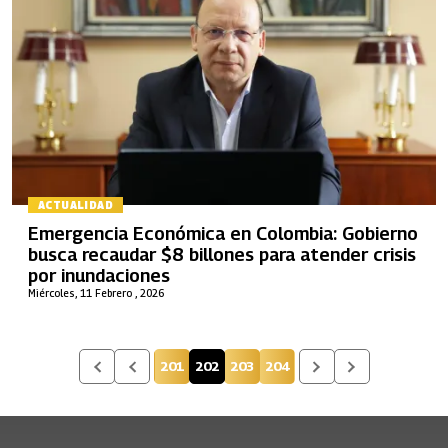
ACTUALIDAD
Emergencia Económica en Colombia: Gobierno
busca recaudar $8 billones para atender crisis
por inundaciones
Miércoles, 11 Febrero , 2026
201
202
203
204
Página
Página actual
Página
Página