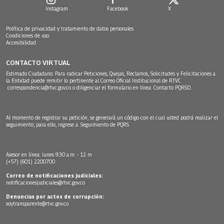
Instagram
Facebook
X
Política de privacidad y tratamiento de datos personales
Condiciones de uso
Accesibilidad
CONTACTO VIRTUAL
Estimado Ciudadano: Para radicar Peticiones, Quejas, Reclamos, Solicitudes y Felicitaciones a
la Entidad puede remitir lo pertinente al Correo Oficial Institucional de RTVC
correspondencia@rtvc.gov.co
o diligenciar el formulario en línea:
Contacto PQRSD.
Al momento de registrar su petición, se generará un código con el cual usted podrá realizar el
seguimiento, para ello, ingrese a:
Seguimiento de PQRS
Asesor en línea: lunes 9:30 a.m. - 12 m
(+57) (601) 2200700
Correo de notificaciones judiciales:
notificacionesjudiciales@rtvc.gov.co
Denuncias por actos de corrupción:
soytransparente@rtvc.gov.co