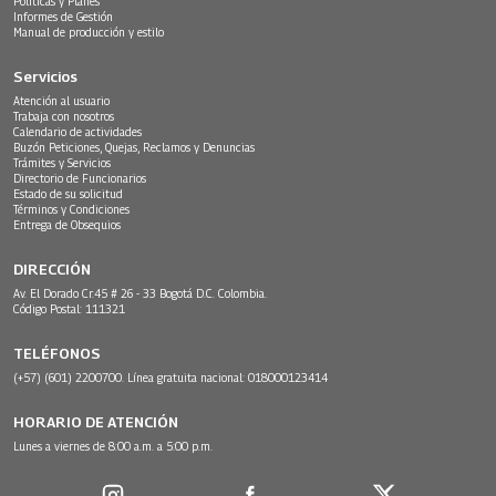
Políticas y Planes
Informes de Gestión
Manual de producción y estilo
Servicios
Atención al usuario
Trabaja con nosotros
Calendario de actividades
Buzón Peticiones, Quejas, Reclamos y Denuncias
Trámites y Servicios
Directorio de Funcionarios
Estado de su solicitud
Términos y Condiciones
Entrega de Obsequios
DIRECCIÓN
Av. El Dorado Cr.45 # 26 - 33 Bogotá D.C. Colombia.
Código Postal: 111321
TELÉFONOS
(+57) (601) 2200700. Línea gratuita nacional: 018000123414
HORARIO DE ATENCIÓN
Lunes a viernes de 8:00 a.m. a 5:00 p.m.