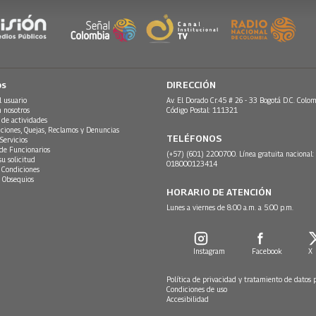
os
DIRECCIÓN
l usuario
Av. El Dorado Cr.45 # 26 - 33 Bogotá D.C. Colom
n nosotros
Código Postal: 111321
 de actividades
ciones, Quejas, Reclamos y Denuncias
TELÉFONOS
Servicios
 de Funcionarios
(+57) (601) 2200700. Línea gratuita nacional:
su solicitud
018000123414
 Condiciones
 Obsequios
HORARIO DE ATENCIÓN
Lunes a viernes de 8:00 a.m. a 5:00 p.m.
Instagram
Facebook
X
Política de privacidad y tratamiento de datos 
Condiciones de uso
Accesibilidad