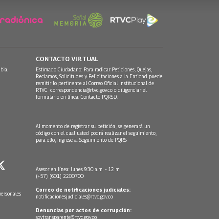
CONTACTO VIRTUAL
bia.
Estimado Ciudadano: Para radicar Peticiones, Quejas,
Reclamos, Solicitudes y Felicitaciones a la Entidad puede
remitir lo pertinente al Correo Oficial Institucional de
RTVC
correspondencia@rtvc.gov.co
o diligenciar el
formulario en línea:
Contacto PQRSD.
Al momento de registrar su petición, se generará un
código con el cual usted podrá realizar el seguimiento,
para ello, ingrese a:
Seguimiento de PQRS
Asesor en línea: lunes 9:30 a.m. - 12 m
(+57) (601) 2200700
Correo de notificaciones judiciales:
personales
notificacionesjudiciales@rtvc.gov.co
Denuncias por actos de corrupción:
soytransparente@rtvc.gov.co