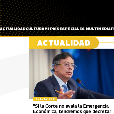
Pasar al contenido principal
ACTUALIDAD
CULTURA
MI PAÍS
ESPECIALES MULTIMEDIA
F
ACTUALIDAD
ACTUALIDAD
"Si la Corte no avala la Emergencia
Económica, tendremos que decretar