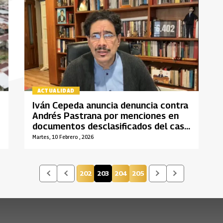
ACTUALIDAD
Iván Cepeda anuncia denuncia contra
Andrés Pastrana por menciones en
documentos desclasificados del caso
Jeffrey Epstein
Martes, 10 Febrero , 2026
202
203
204
205
Página
Página actual
Página
Página