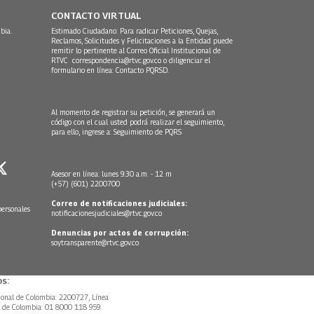
CONTACTO VIRTUAL
bia.
Estimado Ciudadano: Para radicar Peticiones, Quejas,
Reclamos, Solicitudes y Felicitaciones a la Entidad puede
remitir lo pertinente al Correo Oficial Institucional de
RTVC
correspondencia@rtvc.gov.co
o diligenciar el
formulario en línea:
Contacto PQRSD.
Al momento de registrar su petición, se generará un
código con el cual usted podrá realizar el seguimiento,
para ello, ingrese a:
Seguimiento de PQRS
Asesor en línea: lunes 9:30 a.m. - 12 m
(+57) (601) 2200700
Correo de notificaciones judiciales:
personales
notificacionesjudiciales@rtvc.gov.co
Denuncias por actos de corrupción:
soytransparente@rtvc.gov.co
s:
ional de Colombia: 2200727, Línea
l de Colombia: 01 8000 118 959.