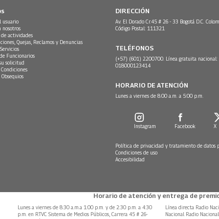
os
DIRECCIÓN
l usuario
Av. El Dorado Cr.45 # 26 - 33 Bogotá D.C. Colom
n nosotros
Código Postal: 111321
 de actividades
ciones, Quejas, Reclamos y Denuncias
TELÉFONOS
Servicios
 de Funcionarios
(+57) (601) 2200700. Línea gratuita nacional:
su solicitud
018000123414
 Condiciones
 Obsequios
HORARIO DE ATENCIÓN
Lunes a viernes de 8:00 a.m. a 5:00 p.m.
Instagram
Facebook
X
Política de privacidad y tratamiento de datos 
Condiciones de uso
Accesibilidad
Horario de atención y entrega de premio
Lunes a viernes de 8:30 a.m.a 1:00 p.m. y de 2:30 p.m. a 4:30
Línea directa Radio Nac
p.m. en RTVC Sistema de Medios Públicos, Carrera 45 # 26-
Nacional Radio Naciona