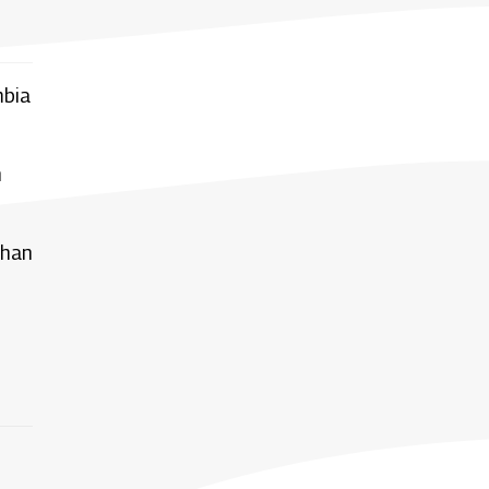
mbia
n
 han