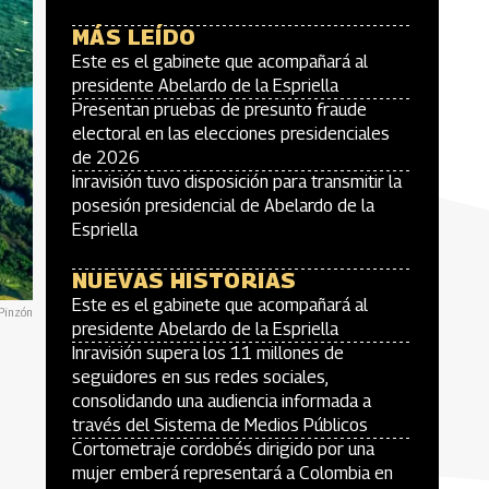
MÁS LEÍDO
Este es el gabinete que acompañará al
presidente Abelardo de la Espriella
Presentan pruebas de presunto fraude
electoral en las elecciones presidenciales
de 2026
Inravisión tuvo disposición para transmitir la
posesión presidencial de Abelardo de la
Espriella
NUEVAS HISTORIAS
Este es el gabinete que acompañará al
 Pinzón
presidente Abelardo de la Espriella
Inravisión supera los 11 millones de
seguidores en sus redes sociales,
consolidando una audiencia informada a
través del Sistema de Medios Públicos
Cortometraje cordobés dirigido por una
mujer emberá representará a Colombia en