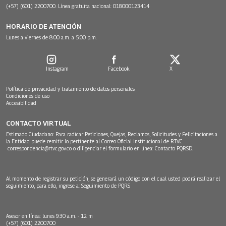
(+57) (601) 2200700. Línea gratuita nacional: 018000123414
HORARIO DE ATENCIÓN
Lunes a viernes de 8:00 a.m. a 5:00 p.m.
Instagram
Facebook
X
Política de privacidad y tratamiento de datos personales
Condiciones de uso
Accesibilidad
CONTACTO VIRTUAL
Estimado Ciudadano: Para radicar Peticiones, Quejas, Reclamos, Solicitudes y Felicitaciones a
la Entidad puede remitir lo pertinente al Correo Oficial Institucional de RTVC
correspondencia@rtvc.gov.co
o diligenciar el formulario en línea:
Contacto PQRSD.
Al momento de registrar su petición, se generará un código con el cual usted podrá realizar el
seguimiento, para ello, ingrese a:
Seguimiento de PQRS
Asesor en línea: lunes 9:30 a.m. - 12 m
(+57) (601) 2200700