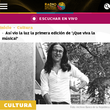
Pasar al contenido principal
ESCUCHAR EN VIVO
Inicio
Cultura
Así vio la luz la primera edición de ‘¡Que viva la
música!’
CULTURA
Foto: Archivo Banco de la República.