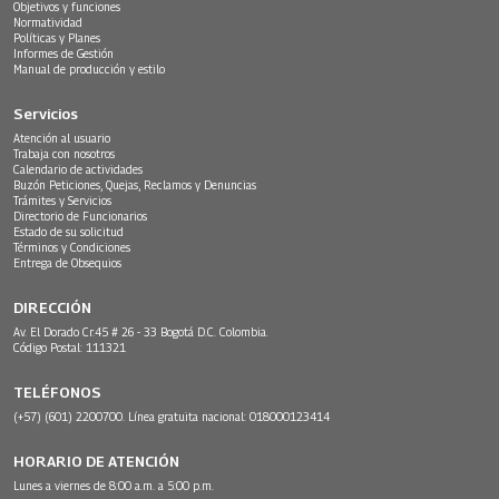
Objetivos y funciones
Normatividad
Políticas y Planes
Informes de Gestión
Manual de producción y estilo
Servicios
Atención al usuario
Trabaja con nosotros
Calendario de actividades
Buzón Peticiones, Quejas, Reclamos y Denuncias
Trámites y Servicios
Directorio de Funcionarios
Estado de su solicitud
Términos y Condiciones
Entrega de Obsequios
DIRECCIÓN
Av. El Dorado Cr.45 # 26 - 33 Bogotá D.C. Colombia.
Código Postal: 111321
TELÉFONOS
(+57) (601) 2200700. Línea gratuita nacional: 018000123414
HORARIO DE ATENCIÓN
Lunes a viernes de 8:00 a.m. a 5:00 p.m.