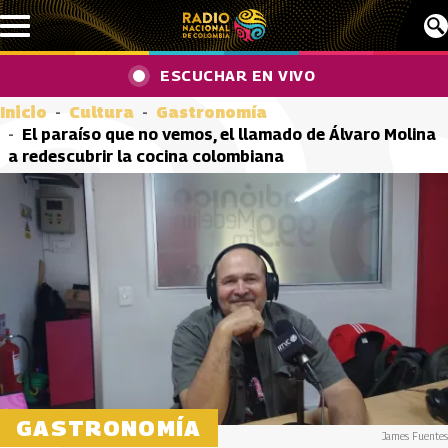
Pasar al contenido principal
ESCUCHAR EN VIVO
Inicio
Cultura
Gastronomía
El paraíso que no vemos, el llamado de Álvaro Molina
a redescubrir la cocina colombiana
GASTRONOMÍA
James Fuentes