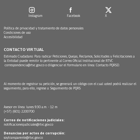
Instagram
Facebook
X
Política de privacidad y tratamiento de datos personales
Condiciones de uso
Accesibilidad
CONTACTO VIRTUAL
Estimado Ciudadano: Para radicar Peticiones, Quejas, Reclamos, Solicitudes y Felicitaciones a
la Entidad puede remitir lo pertinente al Correo Oficial Institucional de RTVC
correspondencia@rtvc.gov.co
o diligenciar el formulario en línea:
Contacto PQRSD.
Al momento de registrar su petición, se generará un código con el cual usted podrá realizar el
seguimiento, para ello, ingrese a:
Seguimiento de PQRS
Asesor en línea: lunes 9:30 a.m. - 12 m
(+57) (601) 2200700
Correo de notificaciones judiciales:
notificacionesjudiciales@rtvc.gov.co
Denuncias por actos de corrupción:
soytransparente@rtvc.gov.co