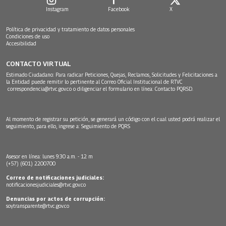
Instagram
Facebook
X
Política de privacidad y tratamiento de datos personales
Condiciones de uso
Accesibilidad
CONTACTO VIRTUAL
Estimado Ciudadano: Para radicar Peticiones, Quejas, Reclamos, Solicitudes y Felicitaciones a
la Entidad puede remitir lo pertinente al Correo Oficial Institucional de RTVC
correspondencia@rtvc.gov.co
o diligenciar el formulario en línea:
Contacto PQRSD.
Al momento de registrar su petición, se generará un código con el cual usted podrá realizar el
seguimiento, para ello, ingrese a:
Seguimiento de PQRS
Asesor en línea: lunes 9:30 a.m. - 12 m
(+57) (601) 2200700
Correo de notificaciones judiciales:
notificacionesjudiciales@rtvc.gov.co
Denuncias por actos de corrupción:
soytransparente@rtvc.gov.co