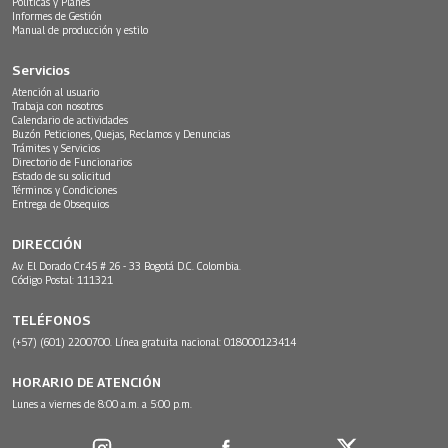
Políticas y Planes
Informes de Gestión
Manual de producción y estilo
Servicios
Atención al usuario
Trabaja con nosotros
Calendario de actividades
Buzón Peticiones, Quejas, Reclamos y Denuncias
Trámites y Servicios
Directorio de Funcionarios
Estado de su solicitud
Términos y Condiciones
Entrega de Obsequios
DIRECCIÓN
Av. El Dorado Cr.45 # 26 - 33 Bogotá D.C. Colombia.
Código Postal: 111321
TELÉFONOS
(+57) (601) 2200700. Línea gratuita nacional: 018000123414
HORARIO DE ATENCIÓN
Lunes a viernes de 8:00 a.m. a 5:00 p.m.