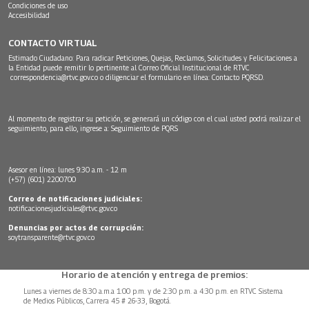
Condiciones de uso
Accesibilidad
CONTACTO VIRTUAL
Estimado Ciudadano: Para radicar Peticiones, Quejas, Reclamos, Solicitudes y Felicitaciones a
la Entidad puede remitir lo pertinente al Correo Oficial Institucional de RTVC
correspondencia@rtvc.gov.co
o diligenciar el formulario en línea:
Contacto PQRSD.
Al momento de registrar su petición, se generará un código con el cual usted podrá realizar el
seguimiento, para ello, ingrese a:
Seguimiento de PQRS
Asesor en línea: lunes 9:30 a.m. - 12 m
(+57) (601) 2200700
Correo de notificaciones judiciales:
notificacionesjudiciales@rtvc.gov.co
Denuncias por actos de corrupción:
soytransparente@rtvc.gov.co
Horario de atención y entrega de premios:
Lunes a viernes de 8:30 a.m.a 1:00 p.m. y de 2:30 p.m. a 4:30 p.m. en RTVC Sistema
de Medios Públicos, Carrera 45 # 26-33, Bogotá.