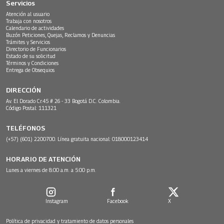
Servicios
Atención al usuario
Trabaja con nosotros
Calendario de actividades
Buzón Peticiones, Quejas, Reclamos y Denuncias
Trámites y Servicios
Directorio de Funcionarios
Estado de su solicitud
Términos y Condiciones
Entrega de Obsequios
DIRECCIÓN
Av. El Dorado Cr.45 # 26 - 33 Bogotá D.C. Colombia.
Código Postal: 111321
TELÉFONOS
(+57) (601) 2200700. Línea gratuita nacional: 018000123414
HORARIO DE ATENCIÓN
Lunes a viernes de 8:00 a.m. a 5:00 p.m.
Instagram
Facebook
X
Política de privacidad y tratamiento de datos personales