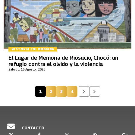
HISTORIA COLOMBIANA
El Lugar de Memoria de Riosucio, Chocó: un
refugio contra el olvido y la violencia
Sábado, 16 Agosto , 2025
1
2
3
4
Página actual
Página
Página
Página
CONTACTO