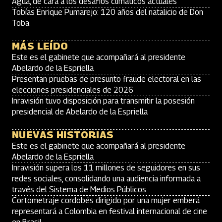
Agua, de cara a los desafíos climáticos actuales
Tobías Enrique Pumarejo: 120 años del natalicio de Don
Toba
MÁS LEÍDO
Este es el gabinete que acompañará al presidente
Abelardo de la Espriella
Presentan pruebas de presunto fraude electoral en las
elecciones presidenciales de 2026
Inravisión tuvo disposición para transmitir la posesión
presidencial de Abelardo de la Espriella
NUEVAS HISTORIAS
Este es el gabinete que acompañará al presidente
Abelardo de la Espriella
Inravisión supera los 11 millones de seguidores en sus
redes sociales, consolidando una audiencia informada a
través del Sistema de Medios Públicos
Cortometraje cordobés dirigido por una mujer emberá
representará a Colombia en festival internacional de cine