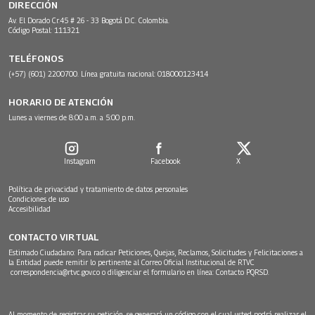
DIRECCIÓN
Av. El Dorado Cr.45 # 26 - 33 Bogotá D.C. Colombia.
Código Postal: 111321
TELÉFONOS
(+57) (601) 2200700. Línea gratuita nacional: 018000123414
HORARIO DE ATENCIÓN
Lunes a viernes de 8:00 a.m. a 5:00 p.m.
Instagram
Facebook
X
Política de privacidad y tratamiento de datos personales
Condiciones de uso
Accesibilidad
CONTACTO VIRTUAL
Estimado Ciudadano: Para radicar Peticiones, Quejas, Reclamos, Solicitudes y Felicitaciones a
la Entidad puede remitir lo pertinente al Correo Oficial Institucional de RTVC
correspondencia@rtvc.gov.co
o diligenciar el formulario en línea:
Contacto PQRSD.
Al momento de registrar su petición, se generará un código con el cual usted podrá realizar el