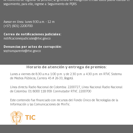
seguimiento, para ello, ingrese a:
Seguimiento de PQRS
Asesor en línea: lunes 9:30 a.m. - 12 m
(+57) (601) 2200700
Correo de notificaciones judiciales:
notificacionesjudiciales@rtvc.gov.co
Denuncias por actos de corrupción:
soytransparente@rtvc.gov.co
Horario de atención y entrega de premios:
Lunes a viernes de 8:30 a.m.a 1:00 p.m. y de 2:30 p.m. a 4:30 p.m. en RTVC Sistema
de Medios Públicos, Carrera 45 # 26-33, Bogotá.
Línea directa Radio Nacional de Colombia: 2200727, Línea Nacional Radio Nacional
de Colombia: 01 8000 118 959. Conmutador RTVC 2200700
Este contenido fue financiado con recursos del Fondo Único de Tecnologías de la
Información y las Comunicaciones de MinTic.