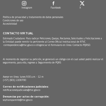
Instagram
Facebook
X
Política de privacidad y tratamiento de datos personales
Condiciones de uso
Accesibilidad
CONTACTO VIRTUAL
Estimado Ciudadano: Para radicar Peticiones, Quejas, Reclamos, Solicitudes y Felicitaciones a
la Entidad puede remitir lo pertinente al Correo Oficial Institucional de RTVC
correspondencia@rtvc.gov.co
o diligenciar el formulario en línea:
Contacto PQRSD.
Al momento de registrar su petición, se generará un código con el cual usted podrá realizar el
seguimiento, para ello, ingrese a:
Seguimiento de PQRS
Asesor en línea: lunes 9:30 a.m. - 12 m
(+57) (601) 2200700
Correo de notificaciones judiciales:
notificacionesjudiciales@rtvc.gov.co
Denuncias por actos de corrupción:
soytransparente@rtvc.gov.co