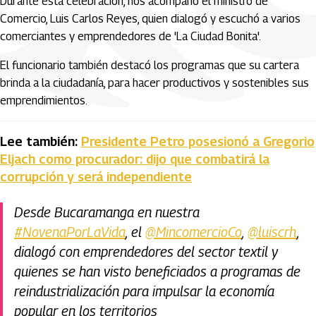
Durante esta celebración, nos acompañó el ministro de
Comercio, Luis Carlos Reyes, quien dialogó y escuchó a varios
comerciantes y emprendedores de 'La Ciudad Bonita'.
El funcionario también destacó los programas que su cartera
brinda a la ciudadanía, para hacer productivos y sostenibles sus
emprendimientos.
Lee también:
Presidente Petro posesionó a Gregorio
Eljach como procurador: dijo que combatirá la
corrupción y será independiente
Desde Bucaramanga en nuestra
#NovenaPorLaVida
, el
@MincomercioCo
,
@luiscrh
,
dialogó con emprendedores del sector textil y
quienes se han visto beneficiados a programas de
reindustrialización para impulsar la economía
popular en los territorios