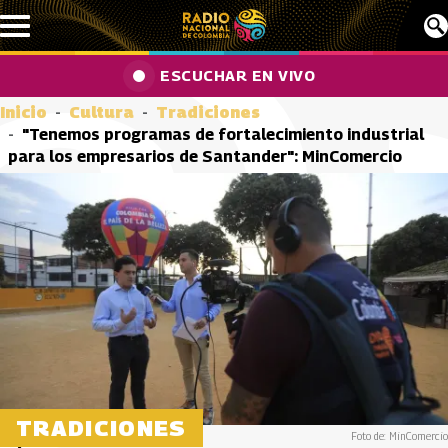
Pasar al contenido principal
ESCUCHAR EN VIVO
Inicio
Cultura
Tradiciones
"Tenemos programas de fortalecimiento industrial
para los empresarios de Santander": MinComercio
TRADICIONES
Foto de: MinComercio