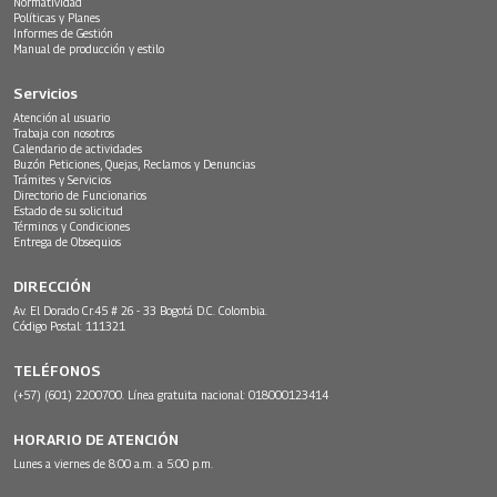
Normatividad
Políticas y Planes
Informes de Gestión
Manual de producción y estilo
Servicios
Atención al usuario
Trabaja con nosotros
Calendario de actividades
Buzón Peticiones, Quejas, Reclamos y Denuncias
Trámites y Servicios
Directorio de Funcionarios
Estado de su solicitud
Términos y Condiciones
Entrega de Obsequios
DIRECCIÓN
Av. El Dorado Cr.45 # 26 - 33 Bogotá D.C. Colombia.
Código Postal: 111321
TELÉFONOS
(+57) (601) 2200700. Línea gratuita nacional: 018000123414
HORARIO DE ATENCIÓN
Lunes a viernes de 8:00 a.m. a 5:00 p.m.