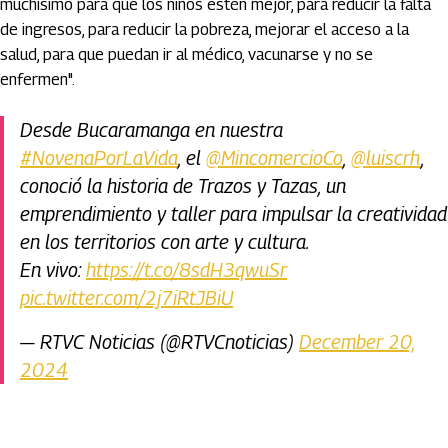
muchísimo para que los niños estén mejor, para reducir la falta
de ingresos, para reducir la pobreza, mejorar el acceso a la
salud, para que puedan ir al médico, vacunarse y no se
enfermen".
Desde Bucaramanga en nuestra
#NovenaPorLaVida
, el
@MincomercioCo
,
@luiscrh
,
conoció la historia de Trazos y Tazas, un
emprendimiento y taller para impulsar la creatividad
en los territorios con arte y cultura.
En vivo:
https://t.co/8sdH3qwuSr
pic.twitter.com/2j7iRtJBiU
— RTVC Noticias (@RTVCnoticias)
December 20,
2024
Artículos Player