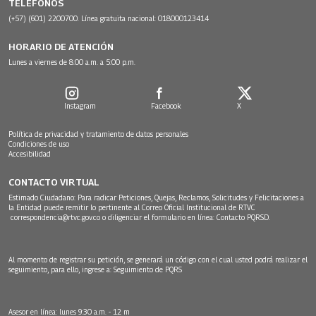
TELÉFONOS
(+57) (601) 2200700. Línea gratuita nacional: 018000123414
HORARIO DE ATENCIÓN
Lunes a viernes de 8:00 a.m. a 5:00 p.m.
Instagram
Facebook
X
Política de privacidad y tratamiento de datos personales
Condiciones de uso
Accesibilidad
CONTACTO VIRTUAL
Estimado Ciudadano: Para radicar Peticiones, Quejas, Reclamos, Solicitudes y Felicitaciones a
la Entidad puede remitir lo pertinente al Correo Oficial Institucional de RTVC
correspondencia@rtvc.gov.co
o diligenciar el formulario en línea:
Contacto PQRSD.
Al momento de registrar su petición, se generará un código con el cual usted podrá realizar el
seguimiento, para ello, ingrese a:
Seguimiento de PQRS
Asesor en línea: lunes 9:30 a.m. - 12 m