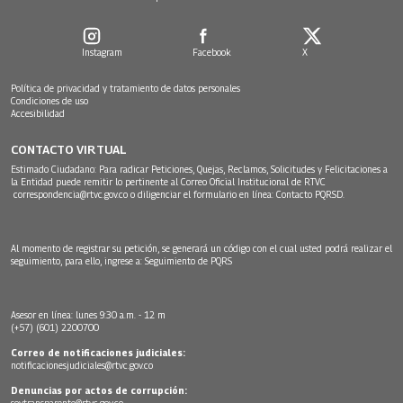
Instagram
Facebook
X
Política de privacidad y tratamiento de datos personales
Condiciones de uso
Accesibilidad
CONTACTO VIRTUAL
Estimado Ciudadano: Para radicar Peticiones, Quejas, Reclamos, Solicitudes y Felicitaciones a
la Entidad puede remitir lo pertinente al Correo Oficial Institucional de RTVC
correspondencia@rtvc.gov.co
o diligenciar el formulario en línea:
Contacto PQRSD.
Al momento de registrar su petición, se generará un código con el cual usted podrá realizar el
seguimiento, para ello, ingrese a:
Seguimiento de PQRS
Asesor en línea: lunes 9:30 a.m. - 12 m
(+57) (601) 2200700
Correo de notificaciones judiciales:
notificacionesjudiciales@rtvc.gov.co
Denuncias por actos de corrupción:
soytransparente@rtvc.gov.co