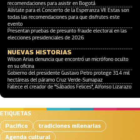
recomendaciones para asistir en Bogotá
Alístate para el Concierto de la Esperanza VII: Estas son
todas las recomendaciones para que disfrutes este
evento
Presentan pruebas de presunto fraude electoral en las
elecciones presidenciales de 2026
NUEVAS HISTORIAS
Wilson Arias denuncia que encontró un micrófono oculto
en su oficina
Gobierno del presidente Gustavo Petro protege 314 mil
hectáreas del páramo Cruz Verde-Sumapaz
Fallece el creador de "Sábados Felices", Alfonso Lizarazo
ETIQUETAS
Pacifico
tradiciones milenarias
Agenda cultural