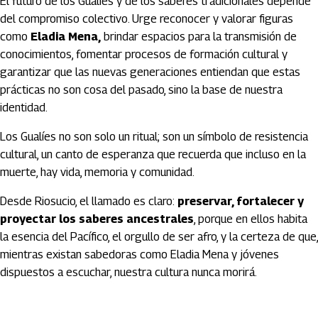
El futuro de los Gualíes y de los saberes tradicionales depende
del compromiso colectivo. Urge reconocer y valorar figuras
como
Eladia Mena,
brindar espacios para la transmisión de
conocimientos, fomentar procesos de formación cultural y
garantizar que las nuevas generaciones entiendan que estas
prácticas no son cosa del pasado, sino la base de nuestra
identidad.
Los Gualíes no son solo un ritual; son un símbolo de resistencia
cultural, un canto de esperanza que recuerda que incluso en la
muerte, hay vida, memoria y comunidad.
Desde Riosucio, el llamado es claro:
preservar, fortalecer y
proyectar los saberes ancestrales
, porque en ellos habita
la esencia del Pacífico, el orgullo de ser afro, y la certeza de que,
mientras existan sabedoras como Eladia Mena y jóvenes
dispuestos a escuchar, nuestra cultura nunca morirá.
Artículos Player