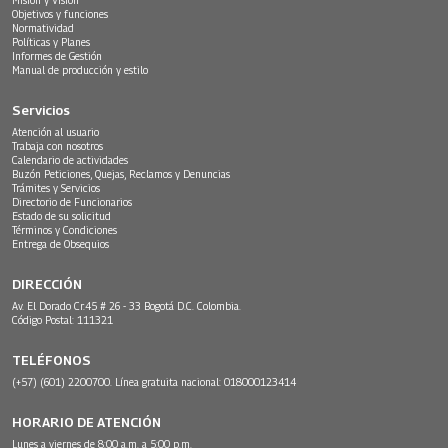
Objetivos y funciones
Normatividad
Políticas y Planes
Informes de Gestión
Manual de producción y estilo
Servicios
Atención al usuario
Trabaja con nosotros
Calendario de actividades
Buzón Peticiones, Quejas, Reclamos y Denuncias
Trámites y Servicios
Directorio de Funcionarios
Estado de su solicitud
Términos y Condiciones
Entrega de Obsequios
DIRECCIÓN
Av. El Dorado Cr.45 # 26 - 33 Bogotá D.C. Colombia.
Código Postal: 111321
TELÉFONOS
(+57) (601) 2200700. Línea gratuita nacional: 018000123414
HORARIO DE ATENCIÓN
Lunes a viernes de 8:00 a.m. a 5:00 p.m.