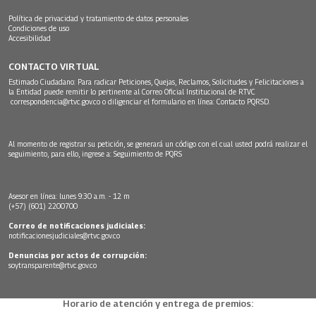
Política de privacidad y tratamiento de datos personales
Condiciones de uso
Accesibilidad
CONTACTO VIRTUAL
Estimado Ciudadano: Para radicar Peticiones, Quejas, Reclamos, Solicitudes y Felicitaciones a
la Entidad puede remitir lo pertinente al Correo Oficial Institucional de RTVC
correspondencia@rtvc.gov.co
o diligenciar el formulario en línea:
Contacto PQRSD.
Al momento de registrar su petición, se generará un código con el cual usted podrá realizar el
seguimiento, para ello, ingrese a:
Seguimiento de PQRS
Asesor en línea: lunes 9:30 a.m. - 12 m
(+57) (601) 2200700
Correo de notificaciones judiciales:
notificacionesjudiciales@rtvc.gov.co
Denuncias por actos de corrupción:
soytransparente@rtvc.gov.co
Horario de atención y entrega de premios: