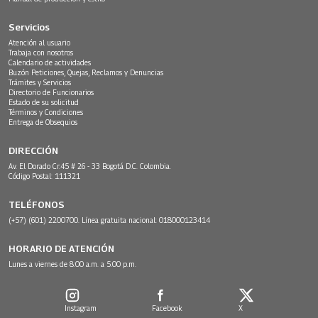
Servicios
Atención al usuario
Trabaja con nosotros
Calendario de actividades
Buzón Peticiones, Quejas, Reclamos y Denuncias
Trámites y Servicios
Directorio de Funcionarios
Estado de su solicitud
Términos y Condiciones
Entrega de Obsequios
DIRECCIÓN
Av. El Dorado Cr.45 # 26 - 33 Bogotá D.C. Colombia.
Código Postal: 111321
TELÉFONOS
(+57) (601) 2200700. Línea gratuita nacional: 018000123414
HORARIO DE ATENCIÓN
Lunes a viernes de 8:00 a.m. a 5:00 p.m.
Instagram
Facebook
X