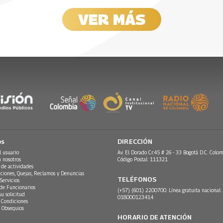
entro: reflexiones
“El bullerengue me ayu
 el viaje de una mujer
secuela intangible de l
 salud mental en
sanar”: la historia de N
VER MÁS
 recuperación de un TOC
pandemia
a
Cardales, un joven que 
ansiedad
 2023
17 Octubre, 2023
 2023
10 Octubre, 2023
os
DIRECCIÓN
l usuario
Av. El Dorado Cr.45 # 26 - 33 Bogotá D.C. Colom
n nosotros
Código Postal: 111321
 de actividades
ciones, Quejas, Reclamos y Denuncias
TELÉFONOS
Servicios
 de Funcionarios
(+57) (601) 2200700. Línea gratuita nacional:
su solicitud
018000123414
 Condiciones
 Obsequios
HORARIO DE ATENCIÓN