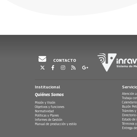
Del combate al deporte:
Desde ad
realidad de la que mucho se
este fue
soporte contra el estrés
sobre la
habla, pero poco se conoce
hacia la
postraumático y el suicidio
Colombi
18 Octubre, 2023
18 Octubre,
11 Octubre, 2023
10 Octubre,
CONTACTO
Institucional
Servici
Quiénes Somos
Atención a
Trabaja co
Calendario
Misión y Visión
Buzón Peti
Objetivos y funciones
Trámites y 
Normatividad
Directorio
Políticas y Planes
Estado de 
Informes de Gestión
Términos y
Manual de producción y estilo
Entrega de