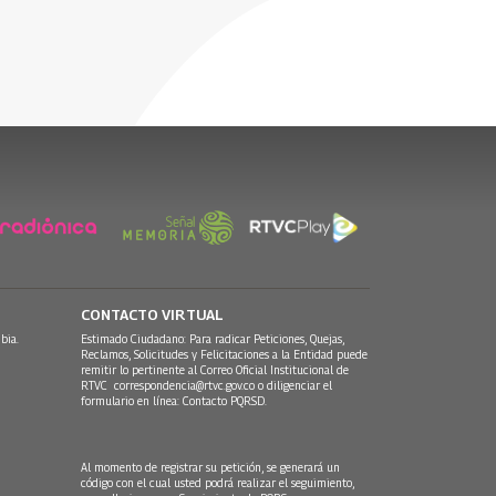
dó a
a post
episodio de ansiedad o
ando
depresión?
superó la
12 Octubre, 2023
CONTACTO VIRTUAL
bia.
Estimado Ciudadano: Para radicar Peticiones, Quejas,
Reclamos, Solicitudes y Felicitaciones a la Entidad puede
remitir lo pertinente al Correo Oficial Institucional de
RTVC
correspondencia@rtvc.gov.co
o diligenciar el
formulario en línea:
Contacto PQRSD.
Al momento de registrar su petición, se generará un
código con el cual usted podrá realizar el seguimiento,