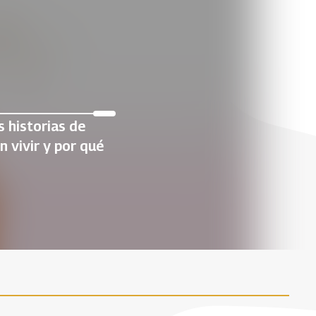
s historias de
n vivir y por qué
laridad, TOC/
de manejo y
n:
¿Qué hacer cuando aparece un