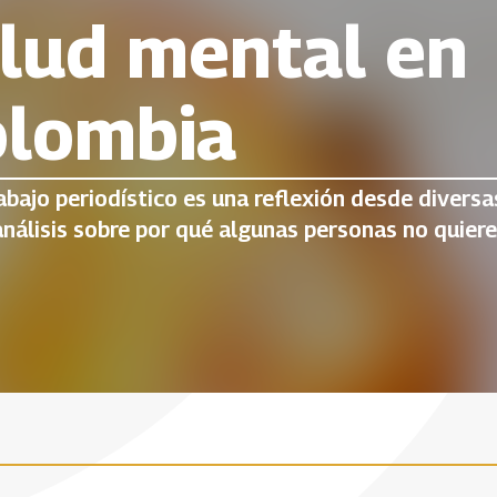
lud mental en
olombia
abajo periodístico es una reflexión desde diversa
análisis sobre por qué algunas personas no quiere
 luchar por nuestra salud mental.
emos cinco trastornos: ansiedad, depresión, bipo
ario y estrés postraumático, para dar opciones 
 de apoyo.
do cadenas mentales:
Aumento de la depresió