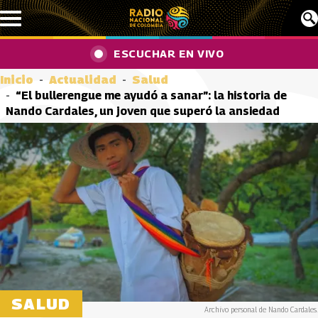
Pasar al contenido principal
ESCUCHAR EN VIVO
Inicio
Actualidad
Salud
“El bullerengue me ayudó a sanar”: la historia de
Nando Cardales, un joven que superó la ansiedad
SALUD
Archivo personal de Nando Cardales.