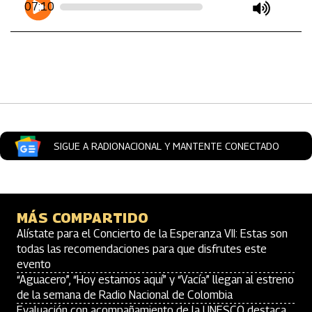
07:10
play
mute
SIGUE A RADIONACIONAL Y MANTENTE CONECTADO
MÁS COMPARTIDO
Alístate para el Concierto de la Esperanza VII: Estas son
todas las recomendaciones para que disfrutes este
evento
“Aguacero”, “Hoy estamos aquí” y “Vacía” llegan al estreno
de la semana de Radio Nacional de Colombia
Evaluación con acompañamiento de la UNESCO destaca