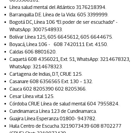
Línea salud mental del Atlántico 3176218394.
Barranquilla D.E. Línea de la Vida: 605 3399999.
Bogotá D.C, Línea 106 “El poder de ser escuchado” -
WhatsApp: 3007548933.
Bolívar Línea 125, 605 6645612, 605 6644675.
Boyacá, Línea 106 - 608 7420111 Ext. 4150.
Caldas 606 8801620.
Caquetá 608 4356021, Ext. 51, WhatsApp: 3214678323,
WhatsApp: 3214678323.
Cartagena de Indias, D.T, CRUE 125.
Casanare 608 6356565 Ext. 130 – 132.
Cauca 602 8205390 602 8205366.
Cesar Línea vital 125.
Córdoba CRUE Línea de salud mental 604 7955824.
Cundinamarca Línea 123 de Cundinamarca.
Guajira Línea Esperanza 01800- 943782.
Huila Centro de Escucha 3219073439 608 8702277