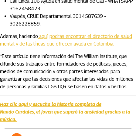
Cali Línea 106 Ayuda en salud mental de Cali - WHATSAPP
3162458423.
Vaupés, CRUE Departamental 3014587639 –
3026228859.
Además, haciendo
aquí, podrás encontrar el directorio de salud
mental y de las líneas que ofrecen ayuda en Colombia.
*Este artículo tiene información del The William Institute, que
difunde sus trabajos entre formuladores de políticas, jueces,
medios de comunicación y otras partes interesadas, para
garantizar que las decisiones que afectan las vidas de millones
de personas y familias LGBTIQ+ se basen en datos y hechos.
Haz clic aquí y escucha la historia completa de
Nando Cardales, el joven que superó la ansiedad gracias a la
música.
Artículos Player
Player Articulos