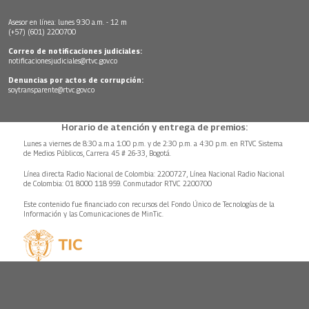
Asesor en línea: lunes 9:30 a.m. - 12 m
(+57) (601) 2200700
Correo de notificaciones judiciales:
notificacionesjudiciales@rtvc.gov.co
Denuncias por actos de corrupción:
soytransparente@rtvc.gov.co
Horario de atención y entrega de premios:
Lunes a viernes de 8:30 a.m.a 1:00 p.m. y de 2:30 p.m. a 4:30 p.m. en RTVC Sistema
de Medios Públicos, Carrera 45 # 26-33, Bogotá.
Línea directa Radio Nacional de Colombia: 2200727, Línea Nacional Radio Nacional
de Colombia: 01 8000 118 959. Conmutador RTVC 2200700
Este contenido fue financiado con recursos del Fondo Único de Tecnologías de la
Información y las Comunicaciones de MinTic.