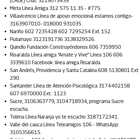
(CRUE) Chat: 3219073439.
Meta Línea Amiga 312 575 11 35 - #775.
Villavicencio Línea de apoyo emocional estamos contigo-
3163907010- 018000 931035.
Nariño 602 7235428 602 7295254 Ext. 152.
Putumayo 3123191736 3138329526.
Quindío Fundación Construyéndonos 606 7359950.
Risaralda Línea amiga “Amate y Vive” Línea 106 606
3339610 Facebook: línea amiga Risaralda.
San Andrés, Providencia y Santa Catalina 608 5130801 Ext.
290.
Santander Línea de Atención Psicológica 3174402158
607 6970000 Ext.: 1123.
Sucre, 3106363779, 3104718934, programa Sucre
escucha.
Tolima Línea Naranja yo te escucho 3187172341.
Valle del cauca Línea Teleamigos 106 - WhatsApp:
3105356615.