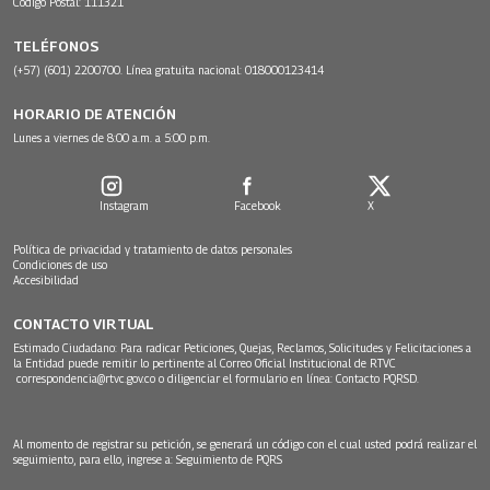
Código Postal: 111321
TELÉFONOS
(+57) (601) 2200700. Línea gratuita nacional: 018000123414
HORARIO DE ATENCIÓN
Lunes a viernes de 8:00 a.m. a 5:00 p.m.
Instagram
Facebook
X
Política de privacidad y tratamiento de datos personales
Condiciones de uso
Accesibilidad
CONTACTO VIRTUAL
Estimado Ciudadano: Para radicar Peticiones, Quejas, Reclamos, Solicitudes y Felicitaciones a
la Entidad puede remitir lo pertinente al Correo Oficial Institucional de RTVC
correspondencia@rtvc.gov.co
o diligenciar el formulario en línea:
Contacto PQRSD.
Al momento de registrar su petición, se generará un código con el cual usted podrá realizar el
seguimiento, para ello, ingrese a:
Seguimiento de PQRS