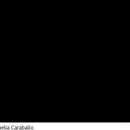
ás apetecidas por los músicos andinos para interpretar
elia Caraballo.