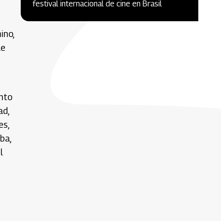
festival internacional de cine en Brasil
ino,
ue
into
ad,
es,
ba,
l