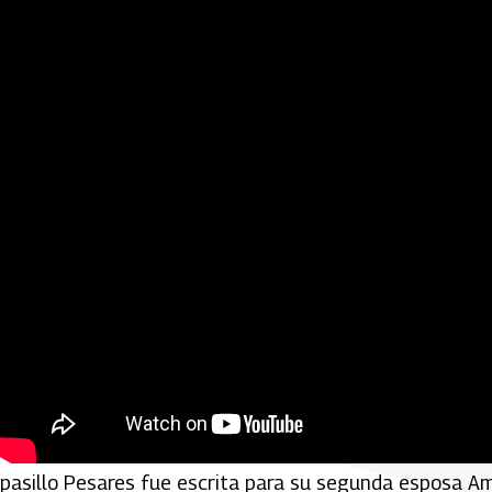
Pesares:
Una canción con un sabor agridulce, de las m
pasillo Pesares fue escrita para su segunda esposa Am