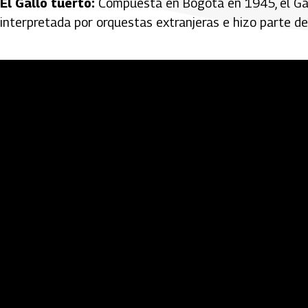
El Gallo tuerto:
Compuesta en Bogotá en 1945, el Gal
interpretada por orquestas extranjeras e hizo parte d