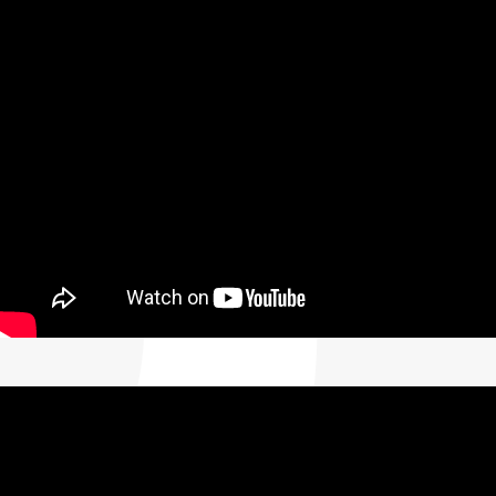
El pescador (alegre pescador):
Un homenaje a los h