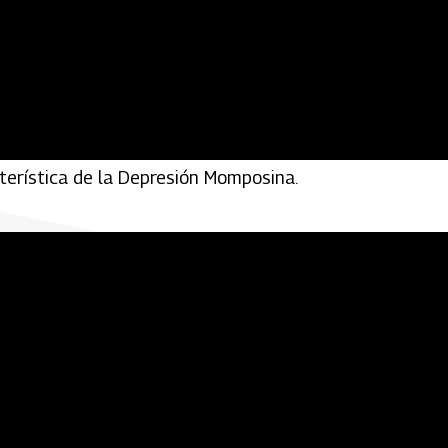
, las que se dedican a pila’ el arroz y el maíz para
terística de la Depresión Momposina.