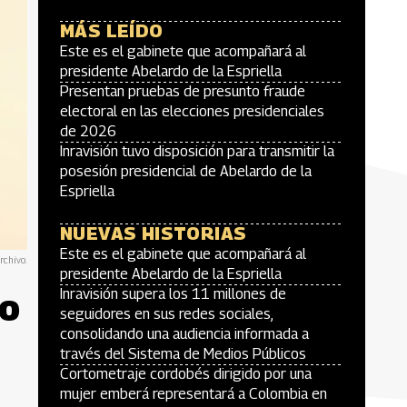
MÁS LEÍDO
Este es el gabinete que acompañará al
presidente Abelardo de la Espriella
Presentan pruebas de presunto fraude
electoral en las elecciones presidenciales
de 2026
Inravisión tuvo disposición para transmitir la
posesión presidencial de Abelardo de la
Espriella
NUEVAS HISTORIAS
Este es el gabinete que acompañará al
rchivo.
presidente Abelardo de la Espriella
ío
Inravisión supera los 11 millones de
seguidores en sus redes sociales,
consolidando una audiencia informada a
través del Sistema de Medios Públicos
Cortometraje cordobés dirigido por una
mujer emberá representará a Colombia en