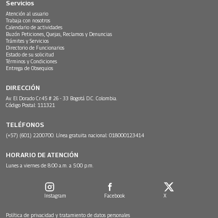
Servicios
Atención al usuario
Trabaja con nosotros
Calendario de actividades
Buzón Peticiones, Quejas, Reclamos y Denuncias
Trámites y Servicios
Directorio de Funcionarios
Estado de su solicitud
Términos y Condiciones
Entrega de Obsequios
DIRECCIÓN
Av. El Dorado Cr.45 # 26 - 33 Bogotá D.C. Colombia.
Código Postal: 111321
TELÉFONOS
(+57) (601) 2200700. Línea gratuita nacional: 018000123414
HORARIO DE ATENCIÓN
Lunes a viernes de 8:00 a.m. a 5:00 p.m.
Instagram
Facebook
X
Política de privacidad y tratamiento de datos personales