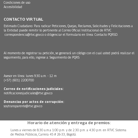
Condiciones de uso
Accesibilidad
CONTACTO VIRTUAL
Estimado Ciudadano: Para radicar Peticiones, Quejas, Reclamos, Solicitudes y Felicitaciones a
la Entidad puede remitir lo pertinente al Correo Oficial Institucional de RTVC
correspondencia@rtvc.gov.co
o diligenciar el formulario en línea:
Contacto PQRSD.
Al momento de registrar su petición, se generará un código con el cual usted podrá realizar el
seguimiento, para ello, ingrese a:
Seguimiento de PQRS
Asesor en línea: lunes 9:30 a.m. - 12 m
(+57) (601) 2200700
Correo de notificaciones judiciales:
notificacionesjudiciales@rtvc.gov.co
Denuncias por actos de corrupción:
soytransparente@rtvc.gov.co
Horario de atención y entrega de premios:
Lunes a viernes de 8:30 a.m.a 1:00 p.m. y de 2:30 p.m. a 4:30 p.m. en RTVC Sistema
de Medios Públicos, Carrera 45 # 26-33, Bogotá.