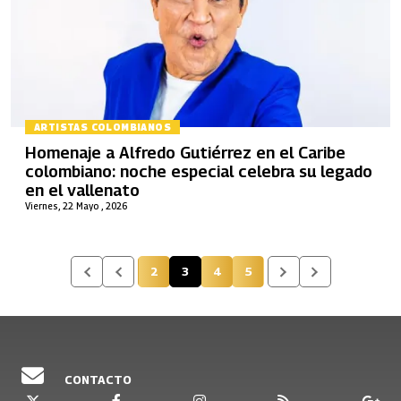
ARTISTAS COLOMBIANOS
Homenaje a Alfredo Gutiérrez en el Caribe
colombiano: noche especial celebra su legado
en el vallenato
Viernes, 22 Mayo , 2026
2
3
4
5
Página
Página actual
Página
Página
CONTACTO