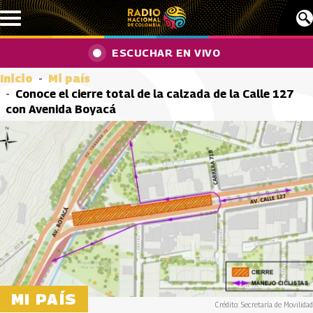
Pasar al contenido principal
ESCUCHAR EN VIVO
Inicio
Mi país
Conoce el cierre total de la calzada de la Calle 127
con Avenida Boyacá
MI PAÍS
Crédito: Secretaría de Movilidad