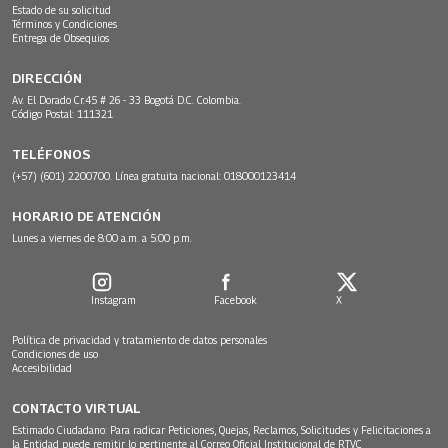
Estado de su solicitud
Términos y Condiciones
Entrega de Obsequios
DIRECCIÓN
Av. El Dorado Cr.45 # 26 - 33 Bogotá D.C. Colombia.
Código Postal: 111321
TELÉFONOS
(+57) (601) 2200700. Línea gratuita nacional: 018000123414
HORARIO DE ATENCIÓN
Lunes a viernes de 8:00 a.m. a 5:00 p.m.
Instagram
Facebook
X
Política de privacidad y tratamiento de datos personales
Condiciones de uso
Accesibilidad
CONTACTO VIRTUAL
Estimado Ciudadano: Para radicar Peticiones, Quejas, Reclamos, Solicitudes y Felicitaciones a
la Entidad puede remitir lo pertinente al Correo Oficial Institucional de RTVC