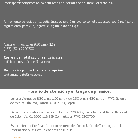
correspondencia@rtvc.gov.co
o diligenciar el formulario en línea:
Contacto PQRSD.
Al momento de registrar su petición, se generará un código con el cual usted podrá realizar el
seguimiento, para ello, ingrese a:
Seguimiento de PQRS
Asesor en línea: lunes 9:30 a.m. - 12 m
(+57) (601) 2200700
Correo de notificaciones judiciales:
notificacionesjudiciales@rtvc.gov.co
Denuncias por actos de corrupción:
soytransparente@rtvc.gov.co
Horario de atención y entrega de premios:
Lunes a viernes de 8:30 a.m.a 1:00 p.m. y de 2:30 p.m. a 4:30 p.m. en RTVC Sistema
de Medios Públicos, Carrera 45 # 26-33, Bogotá.
Línea directa Radio Nacional de Colombia: 2200727, Línea Nacional Radio Nacional
de Colombia: 01 8000 118 959. Conmutador RTVC 2200700
Este contenido fue financiado con recursos del Fondo Único de Tecnologías de la
Información y las Comunicaciones de MinTic.