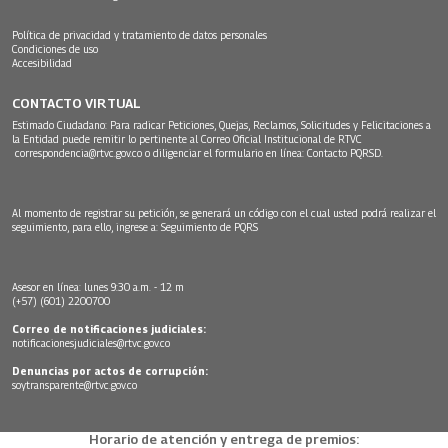
Política de privacidad y tratamiento de datos personales
Condiciones de uso
Accesibilidad
CONTACTO VIRTUAL
Estimado Ciudadano: Para radicar Peticiones, Quejas, Reclamos, Solicitudes y Felicitaciones a
la Entidad puede remitir lo pertinente al Correo Oficial Institucional de RTVC
correspondencia@rtvc.gov.co
o diligenciar el formulario en línea:
Contacto PQRSD.
Al momento de registrar su petición, se generará un código con el cual usted podrá realizar el
seguimiento, para ello, ingrese a:
Seguimiento de PQRS
Asesor en línea: lunes 9:30 a.m. - 12 m
(+57) (601) 2200700
Correo de notificaciones judiciales:
notificacionesjudiciales@rtvc.gov.co
Denuncias por actos de corrupción:
soytransparente@rtvc.gov.co
Horario de atención y entrega de premios: