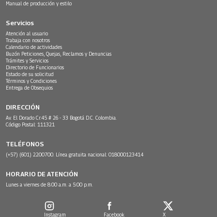
Manual de producción y estilo
Servicios
Atención al usuario
Trabaja con nosotros
Calendario de actividades
Buzón Peticiones, Quejas, Reclamos y Denuncias
Trámites y Servicios
Directorio de Funcionarios
Estado de su solicitud
Términos y Condiciones
Entrega de Obsequios
DIRECCIÓN
Av. El Dorado Cr.45 # 26 - 33 Bogotá D.C. Colombia.
Código Postal: 111321
TELÉFONOS
(+57) (601) 2200700. Línea gratuita nacional: 018000123414
HORARIO DE ATENCIÓN
Lunes a viernes de 8:00 a.m. a 5:00 p.m.
Instagram
Facebook
X