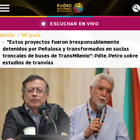
Pasar al contenido principal
ESCUCHAR EN VIVO
Inicio
Mi país
"Estos proyectos fueron irresponsablemente
detenidos por Peñalosa y transformados en sucias
troncales de buses de TransMilenio": Pdte. Petro sobre
estudios de tranvías