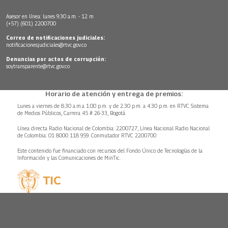
Asesor en línea: lunes 9:30 a.m. - 12 m
(+57) (601) 2200700
Correo de notificaciones judiciales:
notificacionesjudiciales@rtvc.gov.co
Denuncias por actos de corrupción:
soytransparente@rtvc.gov.co
Horario de atención y entrega de premios:
Lunes a viernes de 8:30 a.m.a 1:00 p.m. y de 2:30 p.m. a 4:30 p.m. en RTVC Sistema
de Medios Públicos, Carrera 45 # 26-33, Bogotá.
Línea directa Radio Nacional de Colombia: 2200727, Línea Nacional Radio Nacional
de Colombia: 01 8000 118 959. Conmutador RTVC 2200700
Este contenido fue financiado con recursos del Fondo Único de Tecnologías de la
Información y las Comunicaciones de MinTic.