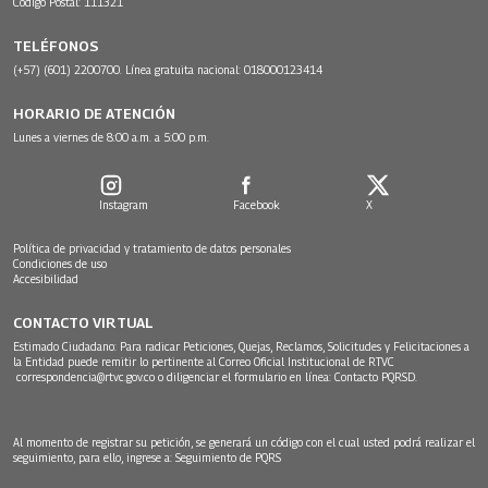
Código Postal: 111321
TELÉFONOS
(+57) (601) 2200700. Línea gratuita nacional: 018000123414
HORARIO DE ATENCIÓN
Lunes a viernes de 8:00 a.m. a 5:00 p.m.
Instagram
Facebook
X
Política de privacidad y tratamiento de datos personales
Condiciones de uso
Accesibilidad
CONTACTO VIRTUAL
Estimado Ciudadano: Para radicar Peticiones, Quejas, Reclamos, Solicitudes y Felicitaciones a
la Entidad puede remitir lo pertinente al Correo Oficial Institucional de RTVC
correspondencia@rtvc.gov.co
o diligenciar el formulario en línea:
Contacto PQRSD.
Al momento de registrar su petición, se generará un código con el cual usted podrá realizar el
seguimiento, para ello, ingrese a:
Seguimiento de PQRS