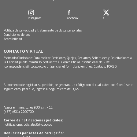
Instagram
Facebook
X
Política de privacidad y tratamiento de datos personales
Condiciones de uso
Accesibilidad
CONTACTO VIRTUAL
Estimado Ciudadano: Para radicar Peticiones, Quejas, Reclamos, Solicitudes y Felicitaciones a
la Entidad puede remitir lo pertinente al Correo Oficial Institucional de RTVC
correspondencia@rtvc.gov.co
o diligenciar el formulario en línea:
Contacto PQRSD.
Al momento de registrar su petición, se generará un código con el cual usted podrá realizar el
seguimiento, para ello, ingrese a:
Seguimiento de PQRS
Asesor en línea: lunes 9:30 a.m. - 12 m
(+57) (601) 2200700
Correo de notificaciones judiciales:
notificacionesjudiciales@rtvc.gov.co
Denuncias por actos de corrupción: