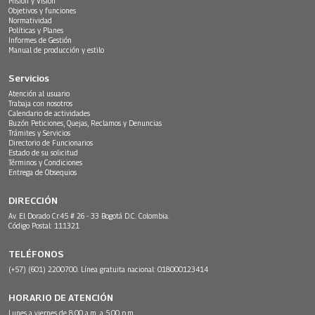
Misión y Visión
Objetivos y funciones
Normatividad
Políticas y Planes
Informes de Gestión
Manual de producción y estilo
Servicios
Atención al usuario
Trabaja con nosotros
Calendario de actividades
Buzón Peticiones, Quejas, Reclamos y Denuncias
Trámites y Servicios
Directorio de Funcionarios
Estado de su solicitud
Términos y Condiciones
Entrega de Obsequios
DIRECCIÓN
Av. El Dorado Cr.45 # 26 - 33 Bogotá D.C. Colombia.
Código Postal: 111321
TELÉFONOS
(+57) (601) 2200700. Línea gratuita nacional: 018000123414
HORARIO DE ATENCIÓN
Lunes a viernes de 8:00 a.m. a 5:00 p.m.