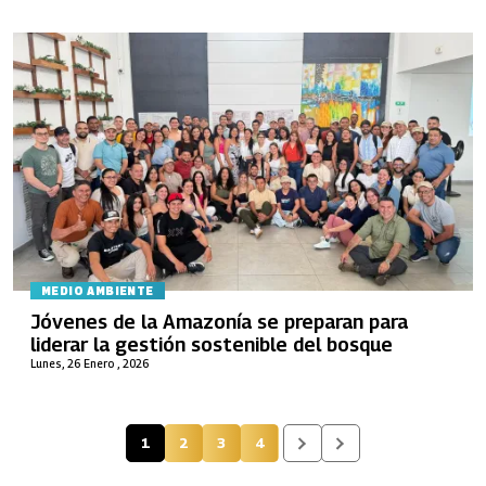
MEDIO AMBIENTE
Jóvenes de la Amazonía se preparan para
liderar la gestión sostenible del bosque
Lunes, 26 Enero , 2026
1
2
3
4
Página actual
Página
Página
Página