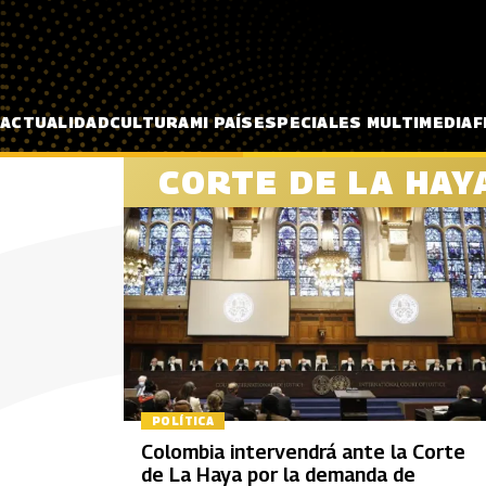
Pasar al contenido principal
ACTUALIDAD
CULTURA
MI PAÍS
ESPECIALES MULTIMEDIA
F
CORTE DE LA HAY
POLÍTICA
Colombia intervendrá ante la Corte
de La Haya por la demanda de