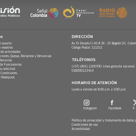
os
DIRECCIÓN
l usuario
Av. El Dorado Cr.45 # 26 - 33 Bogotá D.C. Colom
n nosotros
Código Postal: 111321
 de actividades
ciones, Quejas, Reclamos y Denuncias
TELÉFONOS
Servicios
 de Funcionarios
(+57) (601) 2200700. Línea gratuita nacional:
su solicitud
018000123414
 Condiciones
 Obsequios
HORARIO DE ATENCIÓN
Lunes a viernes de 8:00 a.m. a 5:00 p.m.
Instagram
Facebook
X
Política de privacidad y tratamiento de datos 
Condiciones de uso
Accesibilidad