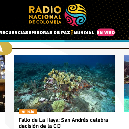
RECUENCIAS
EMISORAS DE PAZ
EN VIVO
MUNDIAL
A
MI PAÍS
Fallo de La Haya: San Andrés celebra
decisión de la CIJ