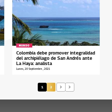
MUNDO
Colombia debe promover integralidad
del archipiélago de San Andrés ante
La Haya: analista
Lunes, 20 Septiembre , 2021
1
2
Página actual
Página