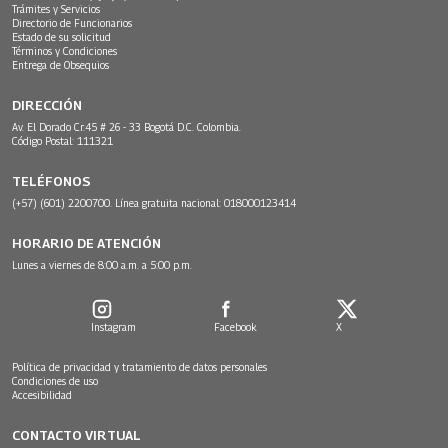
Trámites y Servicios
Directorio de Funcionarios
Estado de su solicitud
Términos y Condiciones
Entrega de Obsequios
DIRECCIÓN
Av. El Dorado Cr.45 # 26 - 33 Bogotá D.C. Colombia.
Código Postal: 111321
TELÉFONOS
(+57) (601) 2200700. Línea gratuita nacional: 018000123414
HORARIO DE ATENCIÓN
Lunes a viernes de 8:00 a.m. a 5:00 p.m.
Instagram
Facebook
X
Política de privacidad y tratamiento de datos personales
Condiciones de uso
Accesibilidad
CONTACTO VIRTUAL