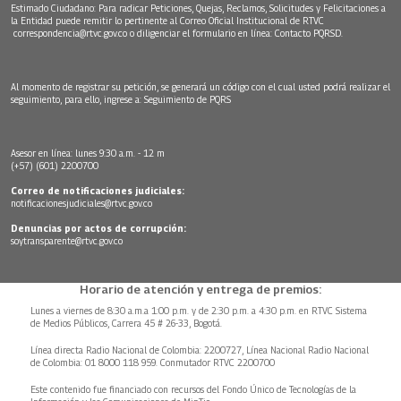
Estimado Ciudadano: Para radicar Peticiones, Quejas, Reclamos, Solicitudes y Felicitaciones a
la Entidad puede remitir lo pertinente al Correo Oficial Institucional de RTVC
correspondencia@rtvc.gov.co
o diligenciar el formulario en línea:
Contacto PQRSD.
Al momento de registrar su petición, se generará un código con el cual usted podrá realizar el
seguimiento, para ello, ingrese a:
Seguimiento de PQRS
Asesor en línea: lunes 9:30 a.m. - 12 m
(+57) (601) 2200700
Correo de notificaciones judiciales:
notificacionesjudiciales@rtvc.gov.co
Denuncias por actos de corrupción:
soytransparente@rtvc.gov.co
Horario de atención y entrega de premios:
Lunes a viernes de 8:30 a.m.a 1:00 p.m. y de 2:30 p.m. a 4:30 p.m. en RTVC Sistema
de Medios Públicos, Carrera 45 # 26-33, Bogotá.
Línea directa Radio Nacional de Colombia: 2200727, Línea Nacional Radio Nacional
de Colombia: 01 8000 118 959. Conmutador RTVC 2200700
Este contenido fue financiado con recursos del Fondo Único de Tecnologías de la