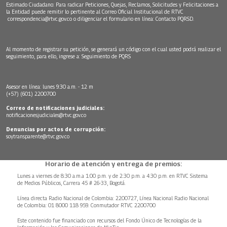
Estimado Ciudadano: Para radicar Peticiones, Quejas, Reclamos, Solicitudes y Felicitaciones a
la Entidad puede remitir lo pertinente al Correo Oficial Institucional de RTVC
correspondencia@rtvc.gov.co
o diligenciar el formulario en línea:
Contacto PQRSD.
Al momento de registrar su petición, se generará un código con el cual usted podrá realizar el
seguimiento, para ello, ingrese a:
Seguimiento de PQRS
Asesor en línea: lunes 9:30 a.m. - 12 m
(+57) (601) 2200700
Correo de notificaciones judiciales:
notificacionesjudiciales@rtvc.gov.co
Denuncias por actos de corrupción:
soytransparente@rtvc.gov.co
Horario de atención y entrega de premios:
Lunes a viernes de 8:30 a.m.a 1:00 p.m. y de 2:30 p.m. a 4:30 p.m. en RTVC Sistema
de Medios Públicos, Carrera 45 # 26-33, Bogotá.
Línea directa Radio Nacional de Colombia: 2200727, Línea Nacional Radio Nacional
de Colombia: 01 8000 118 959. Conmutador RTVC 2200700
Este contenido fue financiado con recursos del Fondo Único de Tecnologías de la