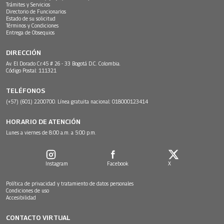
Trámites y Servicios
Directorio de Funcionarios
Estado de su solicitud
Términos y Condiciones
Entrega de Obsequios
DIRECCIÓN
Av. El Dorado Cr.45 # 26 - 33 Bogotá D.C. Colombia.
Código Postal: 111321
TELÉFONOS
(+57) (601) 2200700. Línea gratuita nacional: 018000123414
HORARIO DE ATENCIÓN
Lunes a viernes de 8:00 a.m. a 5:00 p.m.
Instagram
Facebook
X
Política de privacidad y tratamiento de datos personales
Condiciones de uso
Accesibilidad
CONTACTO VIRTUAL