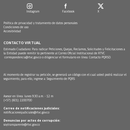
Instagram
Facebook
X
Política de privacidad y tratamiento de datos personales
Condiciones de uso
Accesibilidad
CONTACTO VIRTUAL
Estimado Ciudadano: Para radicar Peticiones, Quejas, Reclamos, Solicitudes y Felicitaciones a
la Entidad puede remitir lo pertinente al Correo Oficial Institucional de RTVC
correspondencia@rtvc.gov.co
o diligenciar el formulario en línea:
Contacto PQRSD.
Al momento de registrar su petición, se generará un código con el cual usted podrá realizar el
seguimiento, para ello, ingrese a:
Seguimiento de PQRS
Asesor en línea: lunes 9:30 a.m. - 12 m
(+57) (601) 2200700
Correo de notificaciones judiciales:
notificacionesjudiciales@rtvc.gov.co
Denuncias por actos de corrupción:
soytransparente@rtvc.gov.co