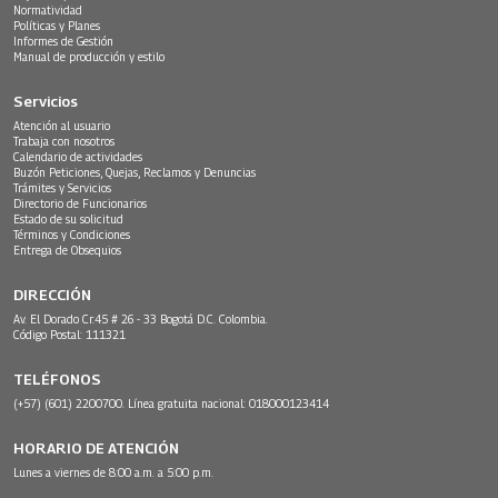
Normatividad
Políticas y Planes
Informes de Gestión
Manual de producción y estilo
Servicios
Atención al usuario
Trabaja con nosotros
Calendario de actividades
Buzón Peticiones, Quejas, Reclamos y Denuncias
Trámites y Servicios
Directorio de Funcionarios
Estado de su solicitud
Términos y Condiciones
Entrega de Obsequios
DIRECCIÓN
Av. El Dorado Cr.45 # 26 - 33 Bogotá D.C. Colombia.
Código Postal: 111321
TELÉFONOS
(+57) (601) 2200700. Línea gratuita nacional: 018000123414
HORARIO DE ATENCIÓN
Lunes a viernes de 8:00 a.m. a 5:00 p.m.