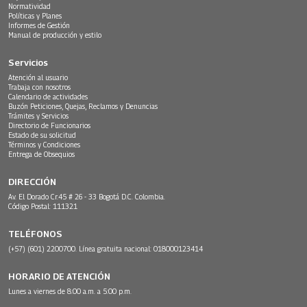
Normatividad
Políticas y Planes
Informes de Gestión
Manual de producción y estilo
Servicios
Atención al usuario
Trabaja con nosotros
Calendario de actividades
Buzón Peticiones, Quejas, Reclamos y Denuncias
Trámites y Servicios
Directorio de Funcionarios
Estado de su solicitud
Términos y Condiciones
Entrega de Obsequios
DIRECCIÓN
Av. El Dorado Cr.45 # 26 - 33 Bogotá D.C. Colombia.
Código Postal: 111321
TELÉFONOS
(+57) (601) 2200700. Línea gratuita nacional: 018000123414
HORARIO DE ATENCIÓN
Lunes a viernes de 8:00 a.m. a 5:00 p.m.