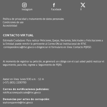
Instagram
Facebook
X
Política de privacidad y tratamiento de datos personales
Condiciones de uso
Accesibilidad
CONTACTO VIRTUAL
Estimado Ciudadano: Para radicar Peticiones, Quejas, Reclamos, Solicitudes y Felicitaciones a
la Entidad puede remitir lo pertinente al Correo Oficial Institucional de RTVC
correspondencia@rtvc.gov.co
o diligenciar el formulario en línea:
Contacto PQRSD.
Al momento de registrar su petición, se generará un código con el cual usted podrá realizar el
seguimiento, para ello, ingrese a:
Seguimiento de PQRS
Asesor en línea: lunes 9:30 a.m. - 12 m
(+57) (601) 2200700
Correo de notificaciones judiciales:
notificacionesjudiciales@rtvc.gov.co
Denuncias por actos de corrupción:
soytransparente@rtvc.gov.co