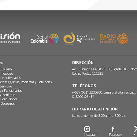
os
DIRECCIÓN
l usuario
Av. El Dorado Cr.45 # 26 - 33 Bogotá D.C. Colom
n nosotros
Código Postal: 111321
 de actividades
ciones, Quejas, Reclamos y Denuncias
TELÉFONOS
Servicios
 de Funcionarios
(+57) (601) 2200700. Línea gratuita nacional:
su solicitud
018000123414
 Condiciones
 Obsequios
HORARIO DE ATENCIÓN
Lunes a viernes de 8:00 a.m. a 5:00 p.m.
Instagram
Facebook
X