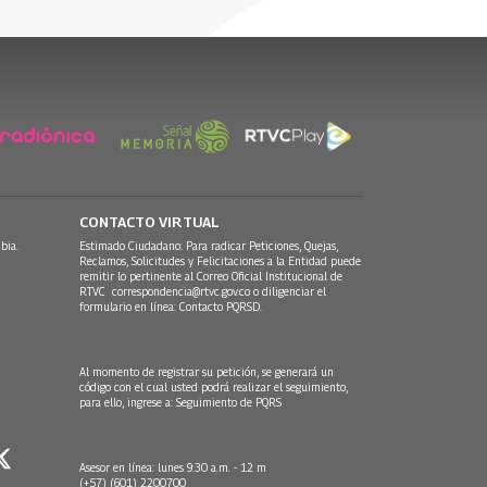
CONTACTO VIRTUAL
bia.
Estimado Ciudadano: Para radicar Peticiones, Quejas,
Reclamos, Solicitudes y Felicitaciones a la Entidad puede
remitir lo pertinente al Correo Oficial Institucional de
RTVC
correspondencia@rtvc.gov.co
o diligenciar el
formulario en línea:
Contacto PQRSD.
Al momento de registrar su petición, se generará un
código con el cual usted podrá realizar el seguimiento,
para ello, ingrese a:
Seguimiento de PQRS
Asesor en línea: lunes 9:30 a.m. - 12 m
(+57) (601) 2200700