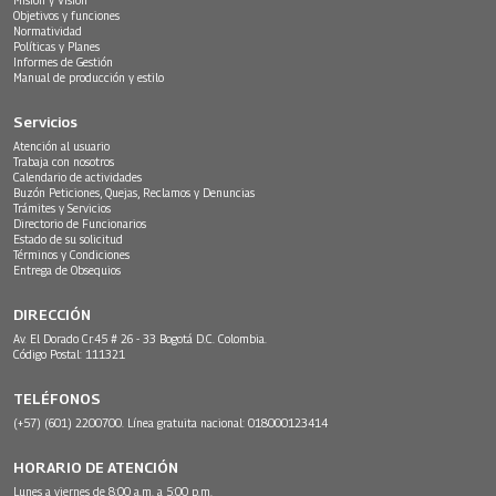
Objetivos y funciones
Normatividad
Políticas y Planes
Informes de Gestión
Manual de producción y estilo
Servicios
Atención al usuario
Trabaja con nosotros
Calendario de actividades
Buzón Peticiones, Quejas, Reclamos y Denuncias
Trámites y Servicios
Directorio de Funcionarios
Estado de su solicitud
Términos y Condiciones
Entrega de Obsequios
DIRECCIÓN
Av. El Dorado Cr.45 # 26 - 33 Bogotá D.C. Colombia.
Código Postal: 111321
TELÉFONOS
(+57) (601) 2200700. Línea gratuita nacional: 018000123414
HORARIO DE ATENCIÓN
Lunes a viernes de 8:00 a.m. a 5:00 p.m.