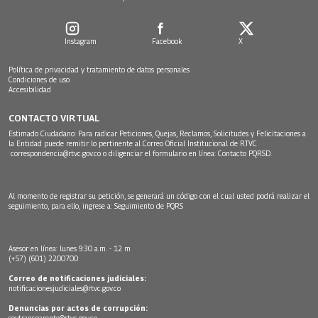
Instagram
Facebook
X
Política de privacidad y tratamiento de datos personales
Condiciones de uso
Accesibilidad
CONTACTO VIRTUAL
Estimado Ciudadano: Para radicar Peticiones, Quejas, Reclamos, Solicitudes y Felicitaciones a
la Entidad puede remitir lo pertinente al Correo Oficial Institucional de RTVC
correspondencia@rtvc.gov.co
o diligenciar el formulario en línea:
Contacto PQRSD.
Al momento de registrar su petición, se generará un código con el cual usted podrá realizar el
seguimiento, para ello, ingrese a:
Seguimiento de PQRS
Asesor en línea: lunes 9:30 a.m. - 12 m
(+57) (601) 2200700
Correo de notificaciones judiciales:
notificacionesjudiciales@rtvc.gov.co
Denuncias por actos de corrupción:
soytransparente@rtvc.gov.co