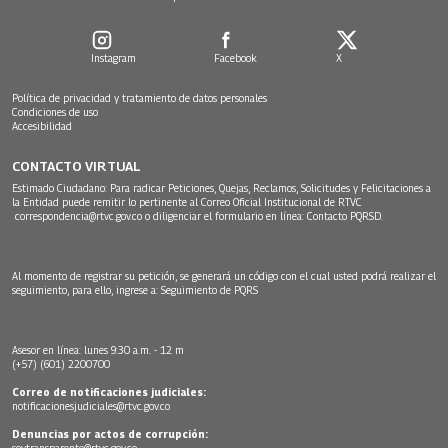
Instagram
Facebook
X
Política de privacidad y tratamiento de datos personales
Condiciones de uso
Accesibilidad
CONTACTO VIRTUAL
Estimado Ciudadano: Para radicar Peticiones, Quejas, Reclamos, Solicitudes y Felicitaciones a
la Entidad puede remitir lo pertinente al Correo Oficial Institucional de RTVC
correspondencia@rtvc.gov.co
o diligenciar el formulario en línea:
Contacto PQRSD.
Al momento de registrar su petición, se generará un código con el cual usted podrá realizar el
seguimiento, para ello, ingrese a:
Seguimiento de PQRS
Asesor en línea: lunes 9:30 a.m. - 12 m
(+57) (601) 2200700
Correo de notificaciones judiciales:
notificacionesjudiciales@rtvc.gov.co
Denuncias por actos de corrupción:
soytransparente@rtvc.gov.co