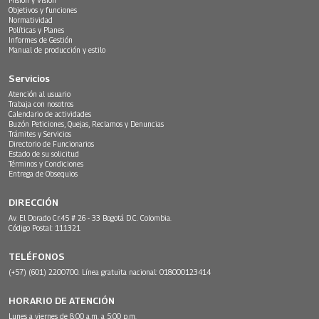
Objetivos y funciones
Normatividad
Políticas y Planes
Informes de Gestión
Manual de producción y estilo
Servicios
Atención al usuario
Trabaja con nosotros
Calendario de actividades
Buzón Peticiones, Quejas, Reclamos y Denuncias
Trámites y Servicios
Directorio de Funcionarios
Estado de su solicitud
Términos y Condiciones
Entrega de Obsequios
DIRECCIÓN
Av. El Dorado Cr.45 # 26 - 33 Bogotá D.C. Colombia.
Código Postal: 111321
TELÉFONOS
(+57) (601) 2200700. Línea gratuita nacional: 018000123414
HORARIO DE ATENCIÓN
Lunes a viernes de 8:00 a.m. a 5:00 p.m.