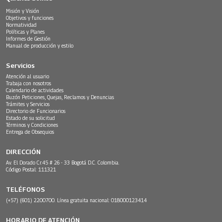
Misión y Visión
Objetivos y funciones
Normatividad
Políticas y Planes
Informes de Gestión
Manual de producción y estilo
Servicios
Atención al usuario
Trabaja con nosotros
Calendario de actividades
Buzón Peticiones, Quejas, Reclamos y Denuncias
Trámites y Servicios
Directorio de Funcionarios
Estado de su solicitud
Términos y Condiciones
Entrega de Obsequios
DIRECCIÓN
Av. El Dorado Cr.45 # 26 - 33 Bogotá D.C. Colombia.
Código Postal: 111321
TELÉFONOS
(+57) (601) 2200700. Línea gratuita nacional: 018000123414
HORARIO DE ATENCIÓN