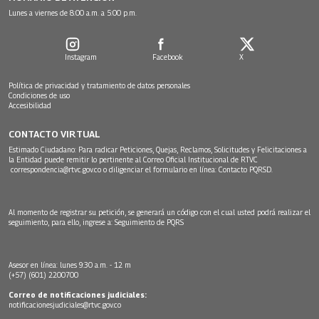
Lunes a viernes de 8:00 a.m. a 5:00 p.m.
Instagram
Facebook
X
Política de privacidad y tratamiento de datos personales
Condiciones de uso
Accesibilidad
CONTACTO VIRTUAL
Estimado Ciudadano: Para radicar Peticiones, Quejas, Reclamos, Solicitudes y Felicitaciones a
la Entidad puede remitir lo pertinente al Correo Oficial Institucional de RTVC
correspondencia@rtvc.gov.co
o diligenciar el formulario en línea:
Contacto PQRSD.
Al momento de registrar su petición, se generará un código con el cual usted podrá realizar el
seguimiento, para ello, ingrese a:
Seguimiento de PQRS
Asesor en línea: lunes 9:30 a.m. - 12 m
(+57) (601) 2200700
Correo de notificaciones judiciales:
notificacionesjudiciales@rtvc.gov.co