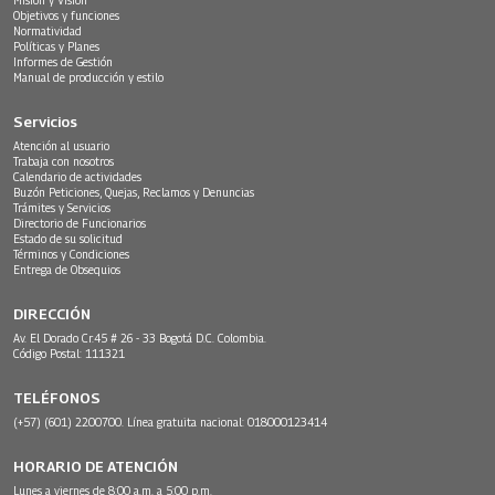
Objetivos y funciones
Normatividad
Políticas y Planes
Informes de Gestión
Manual de producción y estilo
Servicios
Atención al usuario
Trabaja con nosotros
Calendario de actividades
Buzón Peticiones, Quejas, Reclamos y Denuncias
Trámites y Servicios
Directorio de Funcionarios
Estado de su solicitud
Términos y Condiciones
Entrega de Obsequios
DIRECCIÓN
Av. El Dorado Cr.45 # 26 - 33 Bogotá D.C. Colombia.
Código Postal: 111321
TELÉFONOS
(+57) (601) 2200700. Línea gratuita nacional: 018000123414
HORARIO DE ATENCIÓN
Lunes a viernes de 8:00 a.m. a 5:00 p.m.