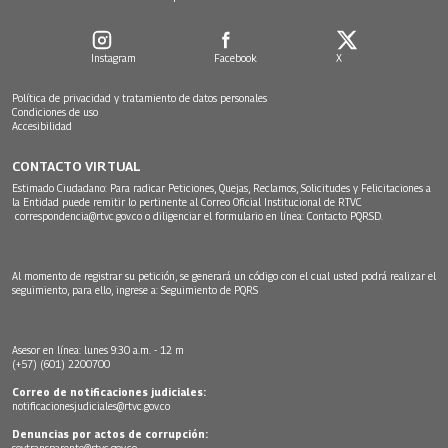
Instagram
Facebook
X
Política de privacidad y tratamiento de datos personales
Condiciones de uso
Accesibilidad
CONTACTO VIRTUAL
Estimado Ciudadano: Para radicar Peticiones, Quejas, Reclamos, Solicitudes y Felicitaciones a
la Entidad puede remitir lo pertinente al Correo Oficial Institucional de RTVC
correspondencia@rtvc.gov.co
o diligenciar el formulario en línea:
Contacto PQRSD.
Al momento de registrar su petición, se generará un código con el cual usted podrá realizar el
seguimiento, para ello, ingrese a:
Seguimiento de PQRS
Asesor en línea: lunes 9:30 a.m. - 12 m
(+57) (601) 2200700
Correo de notificaciones judiciales:
notificacionesjudiciales@rtvc.gov.co
Denuncias por actos de corrupción:
soytransparente@rtvc.gov.co