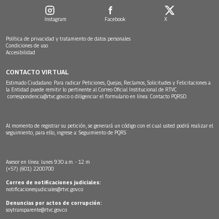
Instagram
Facebook
X
Política de privacidad y tratamiento de datos personales
Condiciones de uso
Accesibilidad
CONTACTO VIRTUAL
Estimado Ciudadano: Para radicar Peticiones, Quejas, Reclamos, Solicitudes y Felicitaciones a
la Entidad puede remitir lo pertinente al Correo Oficial Institucional de RTVC
correspondencia@rtvc.gov.co
o diligenciar el formulario en línea:
Contacto PQRSD.
Al momento de registrar su petición, se generará un código con el cual usted podrá realizar el
seguimiento, para ello, ingrese a:
Seguimiento de PQRS
Asesor en línea: lunes 9:30 a.m. - 12 m
(+57) (601) 2200700
Correo de notificaciones judiciales:
notificacionesjudiciales@rtvc.gov.co
Denuncias por actos de corrupción:
soytransparente@rtvc.gov.co