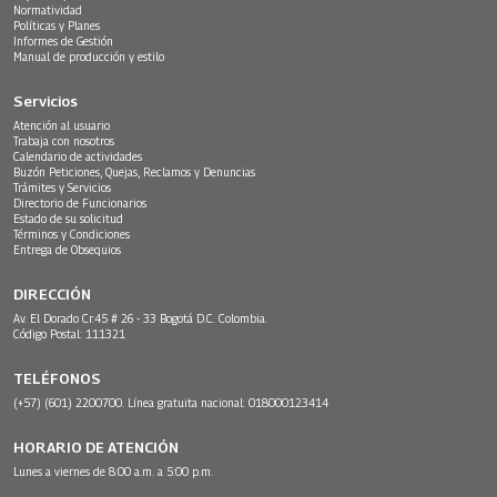
Normatividad
Políticas y Planes
Informes de Gestión
Manual de producción y estilo
Servicios
Atención al usuario
Trabaja con nosotros
Calendario de actividades
Buzón Peticiones, Quejas, Reclamos y Denuncias
Trámites y Servicios
Directorio de Funcionarios
Estado de su solicitud
Términos y Condiciones
Entrega de Obsequios
DIRECCIÓN
Av. El Dorado Cr.45 # 26 - 33 Bogotá D.C. Colombia.
Código Postal: 111321
TELÉFONOS
(+57) (601) 2200700. Línea gratuita nacional: 018000123414
HORARIO DE ATENCIÓN
Lunes a viernes de 8:00 a.m. a 5:00 p.m.