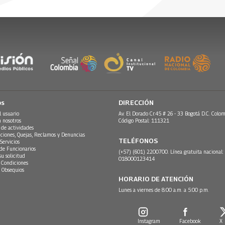
os
DIRECCIÓN
l usuario
Av. El Dorado Cr.45 # 26 - 33 Bogotá D.C. Colom
n nosotros
Código Postal: 111321
 de actividades
ciones, Quejas, Reclamos y Denuncias
TELÉFONOS
Servicios
 de Funcionarios
(+57) (601) 2200700. Línea gratuita nacional:
su solicitud
018000123414
 Condiciones
 Obsequios
HORARIO DE ATENCIÓN
Lunes a viernes de 8:00 a.m. a 5:00 p.m.
Instagram
Facebook
X