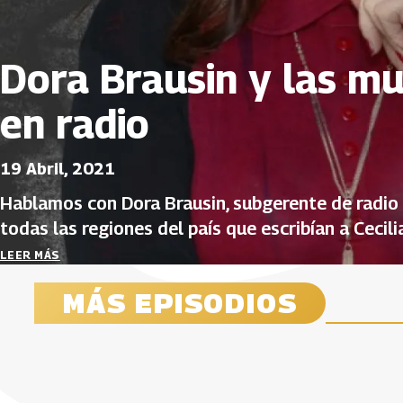
Dora Brausin y las mu
en radio
19 Abril, 2021
Hablamos con Dora Brausin, subgerente de radio 
todas las regiones del país que escribían a
Cecili
confidente, en el programa del consultorio senti
LEER MÁS
MÁS EPISODIOS
Liliana Valencia y la mujer afro
Ita María y la sororidad
Camila L
María Jo
guionist
la políti
14 Junio, 2021
15 Mayo, 2021
07 Junio, 2
11 Mayo, 2